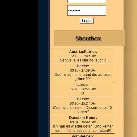
Shoutbox
AustrianPatriot:
12.12 - 21:40 Uhr
Servus, alles klar bei euch?
Hecke:
30.10 - 17:59 Uhr
Cool, mag mir jemand die adresse
geben?^^
Larisio:
17.10 - 20:55 Uhr
ja
Hecke:
08.10 - 13:24 Uhr
Moin, gibt es einen Discord oder TS
server?
Daneben-Koter:
08.04 - 18:42 Uhr
Ich hab es wieder getan. Und keiner
kann mich dieses mal aufhalten!!!
vonSteuben: