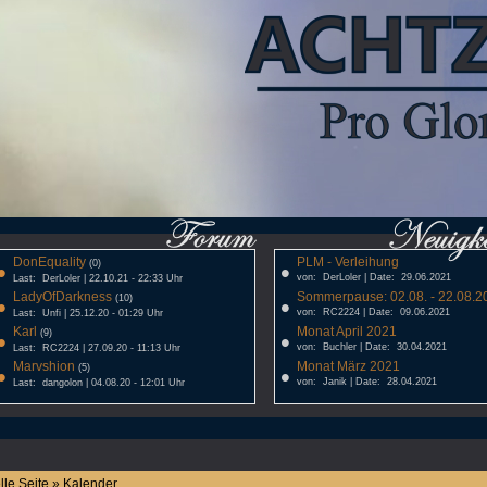
DonEquality
PLM - Verleihung
•
(0)
•
von: DerLoler | Date: 29.06.2021
Last: DerLoler | 22.10.21 - 22:33 Uhr
LadyOfDarkness
Sommerpause: 02.08. - 22.08.20
•
(10)
•
von: RC2224 | Date: 09.06.2021
Last: Unfi | 25.12.20 - 01:29 Uhr
Karl
Monat April 2021
•
(9)
•
von: Buchler | Date: 30.04.2021
Last: RC2224 | 27.09.20 - 11:13 Uhr
Marvshion
Monat März 2021
•
(5)
•
von: Janik | Date: 28.04.2021
Last: dangolon | 04.08.20 - 12:01 Uhr
lle Seite » Kalender