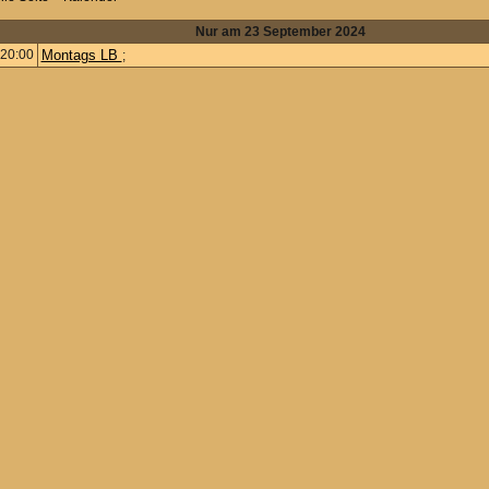
Nur am 23 September 2024
20:00
Montags LB
;