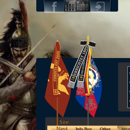
Site
Navi
Info Box
Other
Aktue