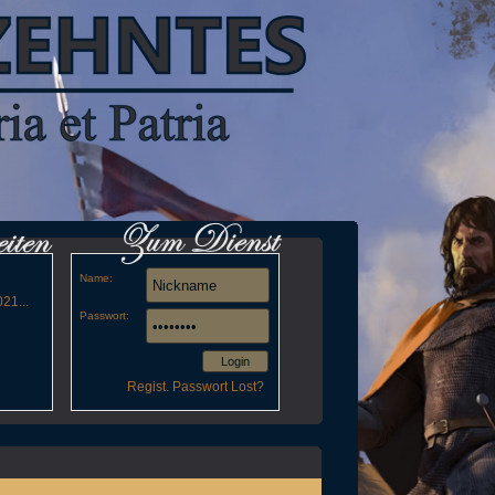
Name:
21...
Passwort:
Login
Regist.
Passwort Lost?