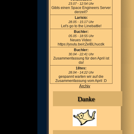
23.07 - 12:54 Uhr
Gibts einen Space Engineers Server
derzeit?
Larisio:
28.05 - 15:17 Uhr
Let's go to the Linebattle!
Buchler:
05.05 - 18:55 Uhr
Neues Video:
https://youtu.be/cZeIBLhucdk
Buchler:
30.04 - 22:41 Uhr
Zusammenfassung für den April ist
da!
18tes:
28.04 - 14:22 Uhr
gespannt warten wir auf die
Zusammenfassung vom April :D
Archiv
Danke