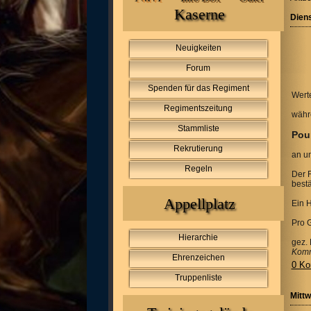
Kaserne
Diens
Neuigkeiten
Forum
Spenden für das Regiment
Wert
Regimentszeitung
währ
Stammliste
Pour
Rekrutierung
an u
Regeln
Der 
best
Appellplatz
Ein H
Pro G
Hierarchie
gez.
Komm
Ehrenzeichen
0 Ko
Truppenliste
Mittw