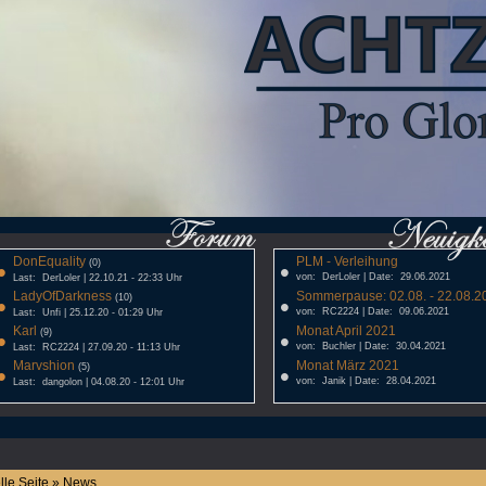
DonEquality
PLM - Verleihung
•
(0)
•
von: DerLoler | Date: 29.06.2021
Last: DerLoler | 22.10.21 - 22:33 Uhr
LadyOfDarkness
Sommerpause: 02.08. - 22.08.20
•
(10)
•
von: RC2224 | Date: 09.06.2021
Last: Unfi | 25.12.20 - 01:29 Uhr
Karl
Monat April 2021
•
(9)
•
von: Buchler | Date: 30.04.2021
Last: RC2224 | 27.09.20 - 11:13 Uhr
Marvshion
Monat März 2021
•
(5)
•
von: Janik | Date: 28.04.2021
Last: dangolon | 04.08.20 - 12:01 Uhr
lle Seite » News