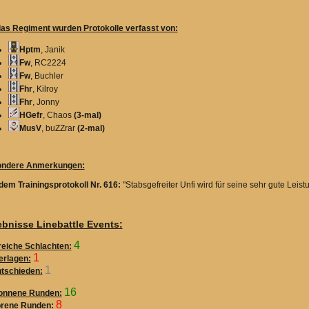
das Regiment wurden Protokolle verfasst von:
Hptm
, Janik
Fw
, RC2224
Fw
, Buchler
Fhr
, Kilroy
Fhr
, Jonny
HGefr
, Chaos
(3-mal)
MusV
, buZZrar
(2-mal)
ndere Anmerkungen:
dem Trainingsprotokoll Nr. 616:
"Stabsgefreiter Unfi wird für seine sehr gute Leis
bnisse Linebattle Events:
4
reiche Schlachten:
1
erlagen:
1
tschieden:
16
nnene Runden:
8
orene Runden: