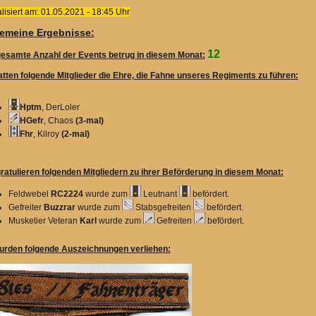
lisiert am: 01.05.2021 - 18:45 Uhr
gemeine Ergebnisse:
12
gesamte Anzahl der Events betrug in diesem Monat:
atten folgende Mitglieder die Ehre, die Fahne unseres Regiments zu führen:
Hptm
, DerLoler
HGefr
, Chaos
(3-mal)
Fhr
, Kilroy
(2-mal)
gratulieren folgenden Mitgliedern zu ihrer Beförderung in diesem Monat:
Feldwebel
RC2224
wurde zum
Leutnant
befördert.
Gefreiter
Buzzrar
wurde zum
Stabsgefreiten
befördert.
Musketier Veteran
Karl
wurde zum
Gefreiten
befördert.
urden folgende Auszeichnungen verliehen: