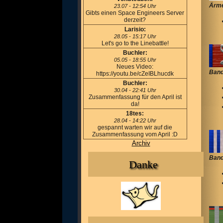
Ärme
23.07 - 12:54 Uhr
Gibts einen Space Engineers Server
derzeit?
Larisio:
28.05 - 15:17 Uhr
Let's go to the Linebattle!
Buchler:
05.05 - 18:55 Uhr
Neues Video:
Band
https://youtu.be/cZeIBLhucdk
Buchler:
30.04 - 22:41 Uhr
Zusammenfassung für den April ist
da!
18tes:
28.04 - 14:22 Uhr
gespannt warten wir auf die
Zusammenfassung vom April :D
Archiv
Band
Danke