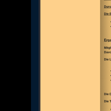
Durs
Die 
Erg
Mitgl
Davo
Die 
Die 
Die 