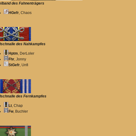
lband des Fahnenträgers
HGefr
, Chaos
schnalle des Nahkampfes
Hptm
, DerLoler
Fhr
, Jonny
StGefr
, Unfi
schnalle des Fernkampfes
Lt
, Chap
Fw
, Buchler