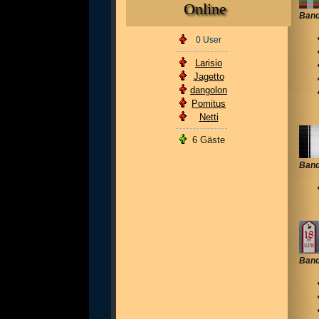
Online
Band
0 User
Larisio
Jagetto
dangolon
Pomitus
Netti
6 Gäste
Band
Band