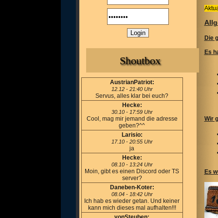
Aktua
All
Die 
Es h
Shoutbox
AustrianPatriot:
12.12 - 21:40 Uhr
Servus, alles klar bei euch?
Hecke:
30.10 - 17:59 Uhr
Cool, mag mir jemand die adresse
Wir 
geben?^^
Larisio:
17.10 - 20:55 Uhr
ja
Hecke:
08.10 - 13:24 Uhr
Moin, gibt es einen Discord oder TS
Es w
server?
Daneben-Koter:
08.04 - 18:42 Uhr
Ich hab es wieder getan. Und keiner
kann mich dieses mal aufhalten!!!
vonSteuben: