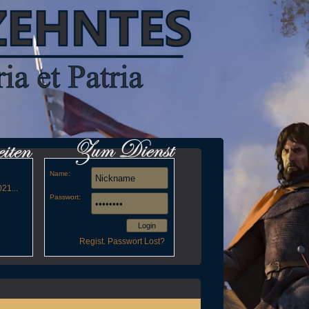
Name:
21...
Passwort:
Login
Regist.
Passwort Lost?