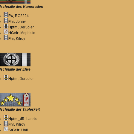
schnalle des Kameraden
Fw
, RC2224
Fhr
, Jonny
Hptm
, DerLoler
HGefr
, Mephisto
Fhr
, Kilroy
schnalle der Ehre
Hptm
, DerLoler
schnalle der Tapferkeit
Hptm_dR
, Larisio
Fhr
, Kilroy
StGefr
, Unfi