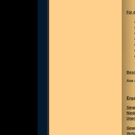
Für 
Beso
Aus 
Erge
Sieg
Nied
Unen
Gewo
Verl