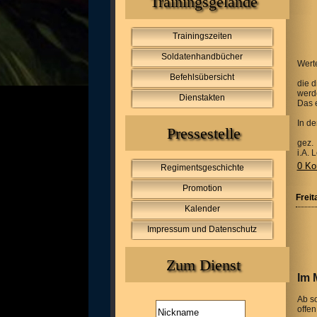
Trainingsgelände
Trainingszeiten
Soldatenhandbücher
Wert
Befehlsübersicht
die d
werd
Dienstakten
Das 
In d
Pressestelle
gez.
i.A.
0 Ko
Regimentsgeschichte
Promotion
Freit
Kalender
Impressum und Datenschutz
Zum Dienst
Im 
Ab so
offen