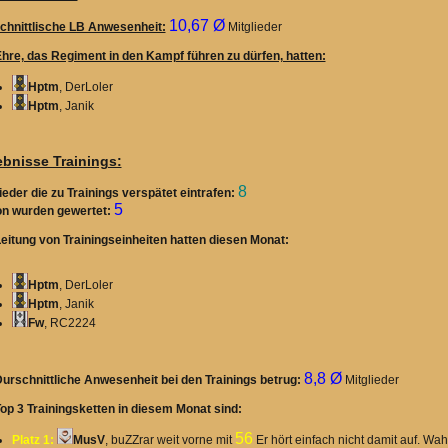
10,67 Ø
chnittlische LB Anwesenheit:
Mitglieder
Ehre, das Regiment in den Kampf führen zu dürfen, hatten:
Hptm
, DerLoler
Hptm
, Janik
ebnisse Trainings:
8
ieder die zu Trainings verspätet eintrafen:
5
n wurden gewertet:
Leitung von Trainingseinheiten hatten diesen Monat:
Hptm
, DerLoler
Hptm
, Janik
Fw
, RC2224
8,8 Ø
Durschnittliche Anwesenheit bei den Trainings betrug:
Mitglieder
Top 3 Trainingsketten in diesem Monat sind:
56
Platz 1:
MusV
, buZZrar weit vorne mit
Er hört einfach nicht damit auf. Wah