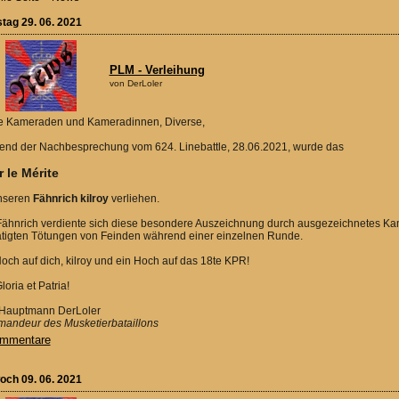
tag 29. 06. 2021
PLM - Verleihung
von DerLoler
e Kameraden und Kameradinnen, Diverse,
end der Nachbesprechung vom 624. Linebattle, 28.06.2021, wurde das
 le Mérite
nseren
Fähnrich kilroy
verliehen.
Fähnrich verdiente sich diese besondere Auszeichnung durch ausgezeichnetes 
ätigten Tötungen von Feinden während einer einzelnen Runde.
och auf dich, kilroy und ein Hoch auf das 18te KPR!
loria et Patria!
 Hauptmann DerLoler
andeur des Musketierbataillons
mmentare
och 09. 06. 2021