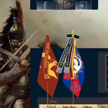
Site
Navi
Info Box
Other
Aktue