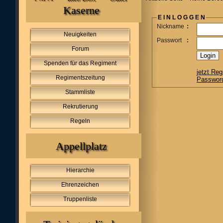
Kaserne
E I N L O G G E N
Nickname
:
Neuigkeiten
Passwort
:
Forum
Spenden für das Regiment
jetzt Reg
Regimentszeitung
Passwor
Stammliste
Rekrutierung
Regeln
Appellplatz
Hierarchie
Ehrenzeichen
Truppenliste