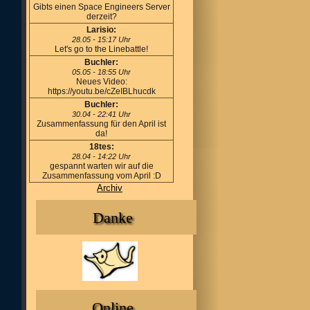
Gibts einen Space Engineers Server
derzeit?
Larisio:
28.05 - 15:17 Uhr
Let's go to the Linebattle!
Buchler:
05.05 - 18:55 Uhr
Neues Video:
https://youtu.be/cZeIBLhucdk
Buchler:
30.04 - 22:41 Uhr
Zusammenfassung für den April ist
da!
18tes:
28.04 - 14:22 Uhr
gespannt warten wir auf die
Zusammenfassung vom April :D
Archiv
Danke
Online