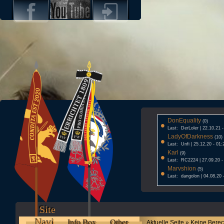
DonEquality
•
(0)
Last: DerLoler | 22.10.21 
LadyOfDarkness
•
(10)
Last: Unfi | 25.12.20 - 01:
Karl
•
(9)
Last: RC2224 | 27.09.20 -
Marvshion
•
(5)
Last: dangolon | 04.08.20 
Site
Navi
Info Box
Other
Aktuelle Seite » Keine Bere