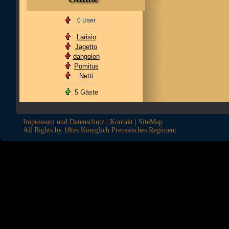
0 User
Larisio
Jagetto
dangolon
Pomitus
Netti
5 Gäste
Impressum und Datenschutz
|
Kontakt
|
SiteMap
All Rights by 18tes Königlich Preussisches Regiment