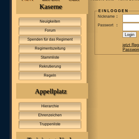
Kaserne
E I N L O G G E N
Nickname
:
Neuigkeiten
Passwort
:
Forum
Spenden für das Regiment
jetzt Reg
Regimentszeitung
Passwor
Stammliste
Rekrutierung
Regeln
Appellplatz
Hierarchie
Ehrenzeichen
Truppenliste