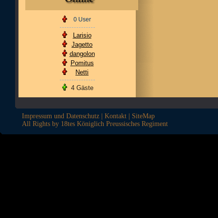
0 User
Larisio
Jagetto
dangolon
Pomitus
Netti
4 Gäste
Impressum und Datenschutz
|
Kontakt
|
SiteMap
All Rights by 18tes Königlich Preussisches Regiment