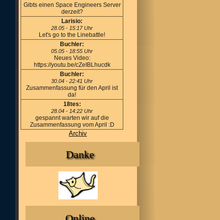
Gibts einen Space Engineers Server
derzeit?
Larisio:
28.05 - 15:17 Uhr
Let's go to the Linebattle!
Buchler:
05.05 - 18:55 Uhr
Neues Video:
https://youtu.be/cZeIBLhucdk
Buchler:
30.04 - 22:41 Uhr
Zusammenfassung für den April ist
da!
18tes:
28.04 - 14:22 Uhr
gespannt warten wir auf die
Zusammenfassung vom April :D
Archiv
Danke
Online