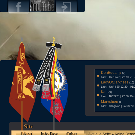
DonEquality
•
(0)
Last: DerLoler | 22.10.21 
LadyOfDarkness
•
(10)
Last: Unfi | 25.12.20 - 01:
Karl
•
(9)
Last: RC2224 | 27.09.20 -
Marvshion
•
(5)
Last: dangolon | 04.08.20 
Site
Navi
Info Box
Other
Aktuelle Seite » Keine Bere