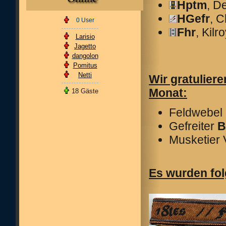
Hptm
, D
HGefr
, 
0 User
Fhr
, Kilr
Larisio
Jagetto
dangolon
Pomitus
Netti
Wir gratulier
Monat:
18 Gäste
Feldwebel
Gefreiter
B
Musketier
Es wurden fo