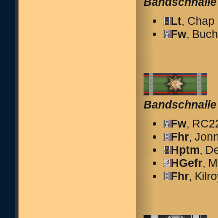
Bandschnalle
Lt
, Chap
Fw
, Buch
Bandschnalle
Fw
, RC2
Fhr
, Jon
Hptm
, D
HGefr
, M
Fhr
, Kilr