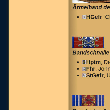
Ärmelband de
HGefr
, 
Bandschnalle
Hptm
, D
Fhr
, Jon
StGefr
, 