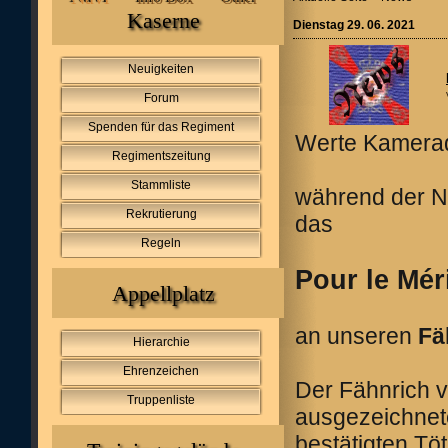
Kaserne
Dienstag 29. 06. 2021
Neuigkeiten
Forum
Spenden für das Regiment
Werte Kamerad
Regimentszeitung
Stammliste
während der N
Rekrutierung
das
Regeln
Pour le Mér
Appellplatz
an unseren
Fä
Hierarchie
Ehrenzeichen
Der Fähnrich 
Truppenliste
ausgezeichne
bestätigten T