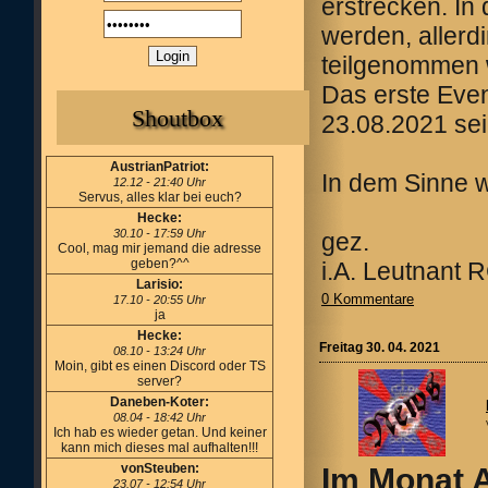
erstrecken. In
werden, allerd
teilgenommen 
Das erste Eve
Shoutbox
23.08.2021 sei
AustrianPatriot:
In dem Sinne 
12.12 - 21:40 Uhr
Servus, alles klar bei euch?
Hecke:
30.10 - 17:59 Uhr
gez.
Cool, mag mir jemand die adresse
geben?^^
i.A. Leutnant
Larisio:
0 Kommentare
17.10 - 20:55 Uhr
ja
Hecke:
Freitag 30. 04. 2021
08.10 - 13:24 Uhr
Moin, gibt es einen Discord oder TS
server?
Daneben-Koter:
08.04 - 18:42 Uhr
Ich hab es wieder getan. Und keiner
kann mich dieses mal aufhalten!!!
vonSteuben:
Im Monat A
23.07 - 12:54 Uhr