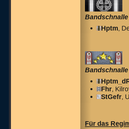
Bandschnalle
Hptm
, D
Bandschnalle 
Hptm_d
Fhr
, Kilr
StGefr
, 
Für das Regim