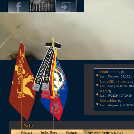
DonEquality
•
(0)
Last: DerLoler | 22.10.21 
LadyOfDarkness
•
(10)
Last: Unfi | 25.12.20 - 01:
Karl
•
(9)
Last: RC2224 | 27.09.20 -
Marvshion
•
(5)
Last: dangolon | 04.08.20 
Site
Navi
Info Box
Other
Aktuelle Seite » News