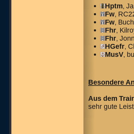
Hptm
, J
Fw
, RC2
Fw
, Buch
Fhr
, Kilr
Fhr
, Jon
HGefr
, 
MusV
, b
Besondere A
Aus dem Train
sehr gute Leis