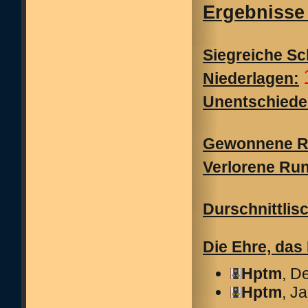
Ergebnisse 
Siegreiche Sc
Niederlagen:
Unentschiede
Gewonnene R
Verlorene Ru
Durschnittlis
Die Ehre, das
Hptm
, D
Hptm
, J