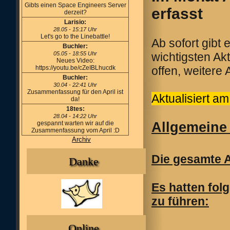
Gibts einen Space Engineers Server
erfasst
derzeit?
Larisio:
28.05 - 15:17 Uhr
Let's go to the Linebattle!
Ab sofort gibt
Buchler:
05.05 - 18:55 Uhr
wichtigsten Ak
Neues Video:
https://youtu.be/cZeIBLhucdk
offen, weitere
Buchler:
30.04 - 22:41 Uhr
Zusammenfassung für den April ist
Aktualisiert a
da!
18tes:
28.04 - 14:22 Uhr
gespannt warten wir auf die
Allgemeine
Zusammenfassung vom April :D
Archiv
Die gesamte A
Danke
Es hatten fol
zu führen:
Online