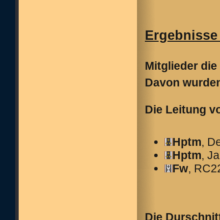
Ergebnisse 
Mitglieder die
Davon wurden
Die Leitung v
Hptm
, D
Hptm
, J
Fw
, RC2
Die Durschnit