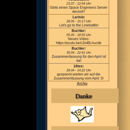
23.07 - 12:54 Uhr
Gibts einen Space Engineers Server
derzeit?
Larisio:
28.05 - 15:17 Uhr
Let's go to the Linebattle!
Buchler:
05.05 - 18:55 Uhr
Neues Video:
https://youtu.be/cZeIBLhucdk
Buchler:
30.04 - 22:41 Uhr
Zusammenfassung für den April ist
da!
18tes:
28.04 - 14:22 Uhr
gespannt warten wir auf die
Zusammenfassung vom April :D
Archiv
Danke