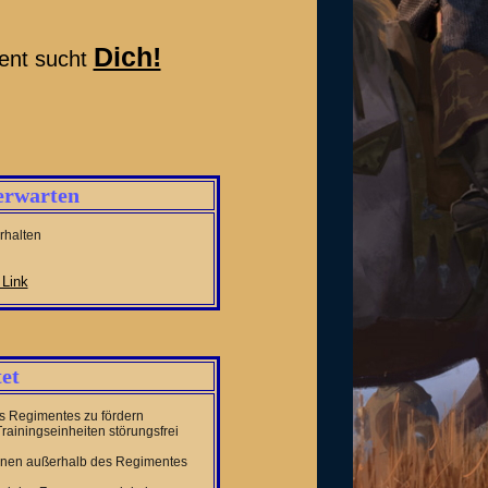
Dich!
ent sucht
erwarten
rhalten
 Link
et
s Regimentes zu fördern
iningseinheiten störungsfrei
nnen außerhalb des Regimentes