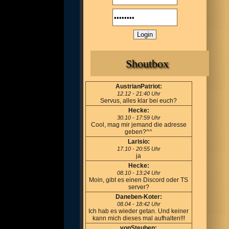
Shoutbox
AustrianPatriot:
12.12 - 21:40 Uhr
Servus, alles klar bei euch?
Hecke:
30.10 - 17:59 Uhr
Cool, mag mir jemand die adresse
geben?^^
Larisio:
17.10 - 20:55 Uhr
ja
Hecke:
08.10 - 13:24 Uhr
Moin, gibt es einen Discord oder TS
server?
Daneben-Koter:
08.04 - 18:42 Uhr
Ich hab es wieder getan. Und keiner
kann mich dieses mal aufhalten!!!
vonSteuben: