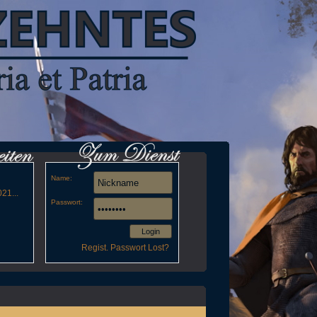
Name:
21...
Passwort:
Login
Regist.
Passwort Lost?