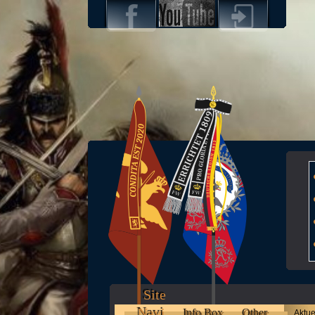
Site
Navi
Info Box
Other
Aktue