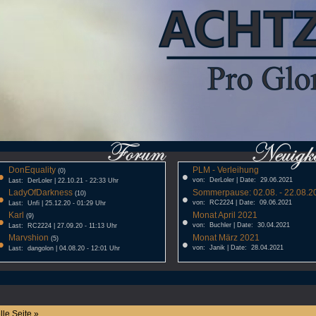
DonEquality
PLM - Verleihung
•
(0)
•
von: DerLoler | Date: 29.06.2021
Last: DerLoler | 22.10.21 - 22:33 Uhr
LadyOfDarkness
Sommerpause: 02.08. - 22.08.20
•
(10)
•
von: RC2224 | Date: 09.06.2021
Last: Unfi | 25.12.20 - 01:29 Uhr
Karl
Monat April 2021
•
(9)
•
von: Buchler | Date: 30.04.2021
Last: RC2224 | 27.09.20 - 11:13 Uhr
Marvshion
Monat März 2021
•
(5)
•
von: Janik | Date: 28.04.2021
Last: dangolon | 04.08.20 - 12:01 Uhr
lle Seite »