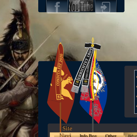
Site
Navi
Info Box
Other
Aktue