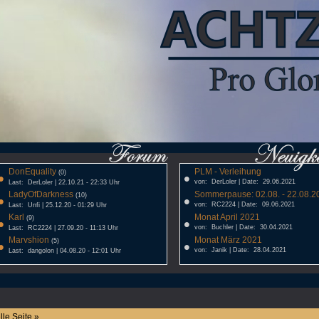
DonEquality
PLM - Verleihung
•
(0)
•
von: DerLoler | Date: 29.06.2021
Last: DerLoler | 22.10.21 - 22:33 Uhr
LadyOfDarkness
Sommerpause: 02.08. - 22.08.20
•
(10)
•
von: RC2224 | Date: 09.06.2021
Last: Unfi | 25.12.20 - 01:29 Uhr
Karl
Monat April 2021
•
(9)
•
von: Buchler | Date: 30.04.2021
Last: RC2224 | 27.09.20 - 11:13 Uhr
Marvshion
Monat März 2021
•
(5)
•
von: Janik | Date: 28.04.2021
Last: dangolon | 04.08.20 - 12:01 Uhr
lle Seite »