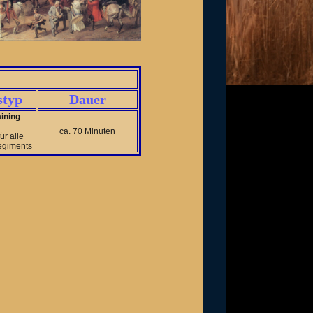
styp
Dauer
ining
ca. 70 Minuten
für alle
egiments