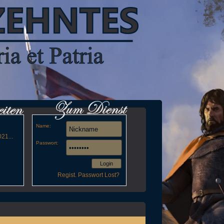
Name:
21...
Passwort:
Login
Regist.
Passwort Lost?