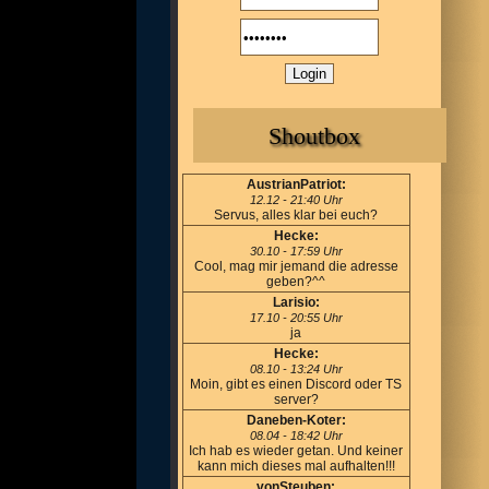
Shoutbox
AustrianPatriot:
12.12 - 21:40 Uhr
Servus, alles klar bei euch?
Hecke:
30.10 - 17:59 Uhr
Cool, mag mir jemand die adresse
geben?^^
Larisio:
17.10 - 20:55 Uhr
ja
Hecke:
08.10 - 13:24 Uhr
Moin, gibt es einen Discord oder TS
server?
Daneben-Koter:
08.04 - 18:42 Uhr
Ich hab es wieder getan. Und keiner
kann mich dieses mal aufhalten!!!
vonSteuben: