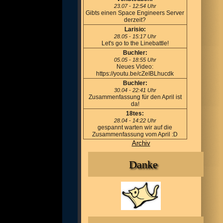
23.07 - 12:54 Uhr
Gibts einen Space Engineers Server
derzeit?
Larisio:
28.05 - 15:17 Uhr
Let's go to the Linebattle!
Buchler:
05.05 - 18:55 Uhr
Neues Video:
https://youtu.be/cZeIBLhucdk
Buchler:
30.04 - 22:41 Uhr
Zusammenfassung für den April ist
da!
18tes:
28.04 - 14:22 Uhr
gespannt warten wir auf die
Zusammenfassung vom April :D
Archiv
Danke