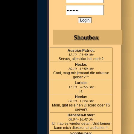
Shoutbox
AustrianPatriot:
12.12 - 21:40 Uhr
Servus, alles klar bei euch?
Hecke:
30.10 - 17:59 Uhr
Cool, mag mir jemand die adresse
geben?^^
Larisio:
17.10 - 20:55 Uhr
ja
Hecke:
08.10 - 13:24 Uhr
Moin, gibt es einen Discord oder TS
server?
Daneben-Koter:
08.04 - 18:42 Uhr
Ich hab es wieder getan. Und keiner
kann mich dieses mal aufhalten!!!
vonSteuben: