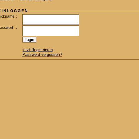
 I N L O G G E N
ickname
:
asswort
:
jetzt Registrieren
Password vergessen?