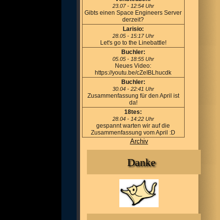
23.07 - 12:54 Uhr
Gibts einen Space Engineers Server
derzeit?
Larisio:
28.05 - 15:17 Uhr
Let's go to the Linebattle!
Buchler:
05.05 - 18:55 Uhr
Neues Video:
https://youtu.be/cZeIBLhucdk
Buchler:
30.04 - 22:41 Uhr
Zusammenfassung für den April ist
da!
18tes:
28.04 - 14:22 Uhr
gespannt warten wir auf die
Zusammenfassung vom April :D
Archiv
Danke