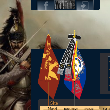
Site
Navi
Info Box
Other
Aktue