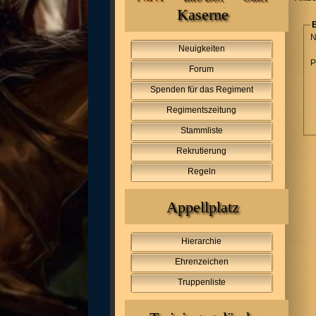
Kaserne
E
N
Neuigkeiten
P
Forum
Spenden für das Regiment
Regimentszeitung
Stammliste
Rekrutierung
Regeln
Appellplatz
Hierarchie
Ehrenzeichen
Truppenliste