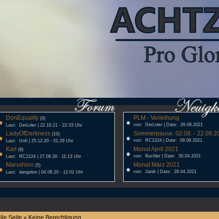
DonEquality
PLM - Verleihung
•
(0)
•
von: DerLoler | Date: 29.06.2021
Last: DerLoler | 22.10.21 - 22:33 Uhr
LadyOfDarkness
Sommerpause: 02.08. - 22.08.20
•
(10)
•
von: RC2224 | Date: 09.06.2021
Last: Unfi | 25.12.20 - 01:29 Uhr
Karl
Monat April 2021
•
(9)
•
von: Buchler | Date: 30.04.2021
Last: RC2224 | 27.09.20 - 11:13 Uhr
Marvshion
Monat März 2021
•
(5)
•
von: Janik | Date: 28.04.2021
Last: dangolon | 04.08.20 - 12:01 Uhr
lle Seite » Keine Berechtigung