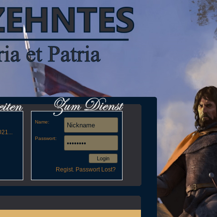
Name:
21...
Passwort:
Login
Regist.
Passwort Lost?