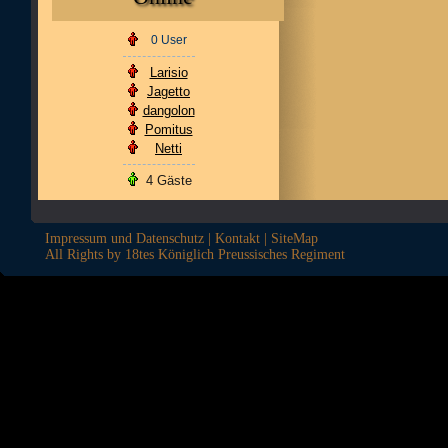
0 User
Larisio
Jagetto
dangolon
Pomitus
Netti
4 Gäste
Impressum und Datenschutz
|
Kontakt
|
SiteMap
All Rights by 18tes Königlich Preussisches Regiment