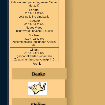
Gibts einen Space Engineers Server
derzeit?
Larisio:
28.05 - 15:17 Uhr
Let's go to the Linebattle!
Buchler:
05.05 - 18:55 Uhr
Neues Video:
https://youtu.be/cZeIBLhucdk
Buchler:
30.04 - 22:41 Uhr
Zusammenfassung für den April ist
da!
18tes:
28.04 - 14:22 Uhr
gespannt warten wir auf die
Zusammenfassung vom April :D
Archiv
Danke
Online