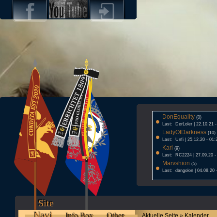
DonEquality
•
(0)
Last: DerLoler | 22.10.21 
LadyOfDarkness
•
(10)
Last: Unfi | 25.12.20 - 01:
Karl
•
(9)
Last: RC2224 | 27.09.20 -
Marvshion
•
(5)
Last: dangolon | 04.08.20 
Site
Navi
Info Box
Other
Aktuelle Seite » Kalender