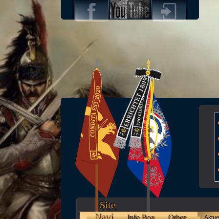
Site
Navi
Info Box
Other
Aktue