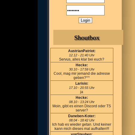
Shoutbox
AustrianPatriot:
12.12 - 21:40 Uhr
Servus, alles klar bei euch?
Hecke:
30.10 - 17:59 Uhr
Cool, mag mir jemand die adresse
geben?^^
Larisio:
17.10 - 20:55 Uhr
ja
Hecke:
08.10 - 13:24 Uhr
Moin, gibt es einen Discord oder TS
server?
Daneben-Koter:
08.04 - 18:42 Uhr
Ich hab es wieder getan. Und keiner
kann mich dieses mal aufhalten!!!
vonSteuben: