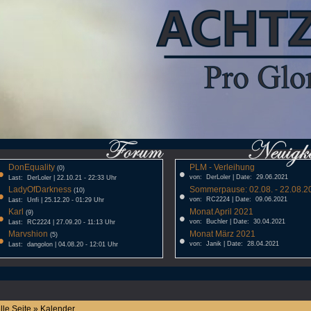
DonEquality
PLM - Verleihung
•
(0)
•
von: DerLoler | Date: 29.06.2021
Last: DerLoler | 22.10.21 - 22:33 Uhr
LadyOfDarkness
Sommerpause: 02.08. - 22.08.20
•
(10)
•
von: RC2224 | Date: 09.06.2021
Last: Unfi | 25.12.20 - 01:29 Uhr
Karl
Monat April 2021
•
(9)
•
von: Buchler | Date: 30.04.2021
Last: RC2224 | 27.09.20 - 11:13 Uhr
Marvshion
Monat März 2021
•
(5)
•
von: Janik | Date: 28.04.2021
Last: dangolon | 04.08.20 - 12:01 Uhr
lle Seite » Kalender