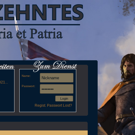
Name:
21...
Passwort:
Login
Regist.
Passwort Lost?