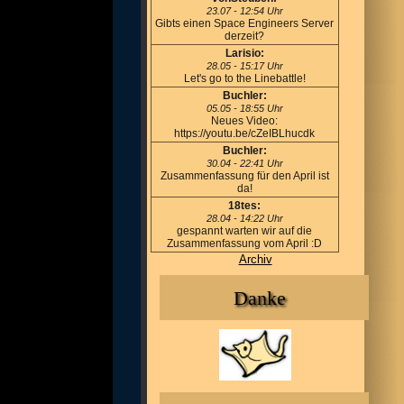
23.07 - 12:54 Uhr
Gibts einen Space Engineers Server
derzeit?
Larisio:
28.05 - 15:17 Uhr
Let's go to the Linebattle!
Buchler:
05.05 - 18:55 Uhr
Neues Video:
https://youtu.be/cZeIBLhucdk
Buchler:
30.04 - 22:41 Uhr
Zusammenfassung für den April ist
da!
18tes:
28.04 - 14:22 Uhr
gespannt warten wir auf die
Zusammenfassung vom April :D
Archiv
Danke