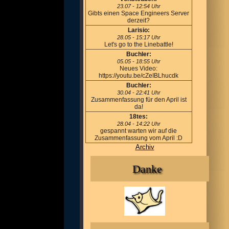
23.07 - 12:54 Uhr
Gibts einen Space Engineers Server
derzeit?
Larisio:
28.05 - 15:17 Uhr
Let's go to the Linebattle!
Buchler:
05.05 - 18:55 Uhr
Neues Video:
https://youtu.be/cZeIBLhucdk
Buchler:
30.04 - 22:41 Uhr
Zusammenfassung für den April ist
da!
18tes:
28.04 - 14:22 Uhr
gespannt warten wir auf die
Zusammenfassung vom April :D
Archiv
Danke