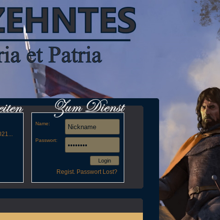
Name:
21...
Passwort:
Login
Regist.
Passwort Lost?