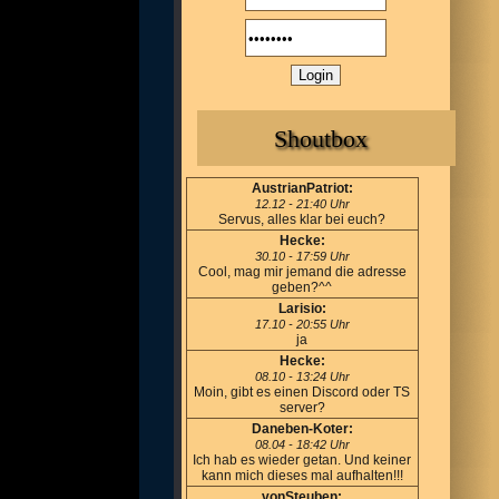
Shoutbox
AustrianPatriot:
12.12 - 21:40 Uhr
Servus, alles klar bei euch?
Hecke:
30.10 - 17:59 Uhr
Cool, mag mir jemand die adresse
geben?^^
Larisio:
17.10 - 20:55 Uhr
ja
Hecke:
08.10 - 13:24 Uhr
Moin, gibt es einen Discord oder TS
server?
Daneben-Koter:
08.04 - 18:42 Uhr
Ich hab es wieder getan. Und keiner
kann mich dieses mal aufhalten!!!
vonSteuben: