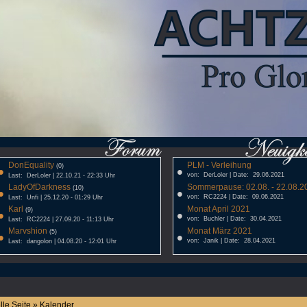
DonEquality
PLM - Verleihung
•
(0)
•
von: DerLoler | Date: 29.06.2021
Last: DerLoler | 22.10.21 - 22:33 Uhr
LadyOfDarkness
Sommerpause: 02.08. - 22.08.20
•
(10)
•
von: RC2224 | Date: 09.06.2021
Last: Unfi | 25.12.20 - 01:29 Uhr
Karl
Monat April 2021
•
(9)
•
von: Buchler | Date: 30.04.2021
Last: RC2224 | 27.09.20 - 11:13 Uhr
Marvshion
Monat März 2021
•
(5)
•
von: Janik | Date: 28.04.2021
Last: dangolon | 04.08.20 - 12:01 Uhr
lle Seite » Kalender