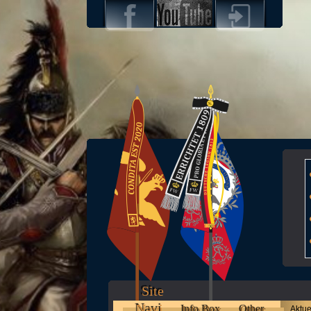
Site
Navi
Info Box
Other
Aktue