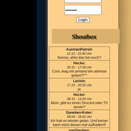
Shoutbox
AustrianPatriot:
12.12 - 21:40 Uhr
Servus, alles klar bei euch?
Hecke:
30.10 - 17:59 Uhr
Cool, mag mir jemand die adresse
geben?^^
Larisio:
17.10 - 20:55 Uhr
ja
Hecke:
08.10 - 13:24 Uhr
Moin, gibt es einen Discord oder TS
server?
Daneben-Koter:
08.04 - 18:42 Uhr
Ich hab es wieder getan. Und keiner
kann mich dieses mal aufhalten!!!
vonSteuben: