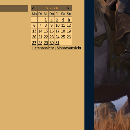
<
5. 2024
>
Mo
Di
Mi
Do
Fr
Sa
So
1
2
3
4
5
6
7
8
9
10
11
12
13
14
15
16
17
18
19
20
21
22
23
24
25
26
27
28
29
30
31
Listenansicht
Monatsansicht
|