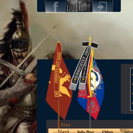
Site
Navi
Info Box
Other
Aktue