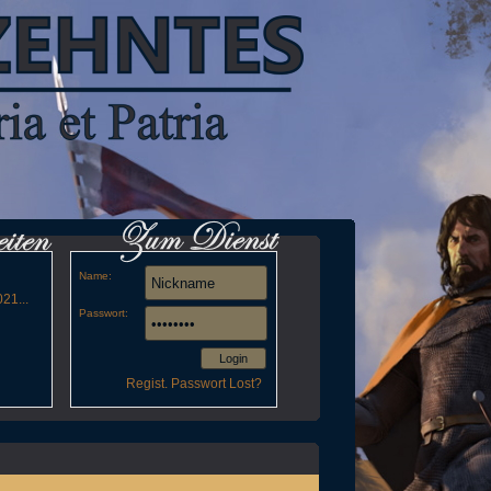
Name:
21...
Passwort:
Login
Regist.
Passwort Lost?