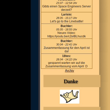
23.07 - 12:54 Uhr
Gibts einen Space Engineers Server
derzeit?
Larisio:
28.05 - 15:17 Uhr
Let's go to the Linebattle!
Buchler:
05.05 - 18:55 Uhr
Neues Video:
https://youtu.be/cZeIBLhucdk
Buchler:
30.04 - 22:41 Uhr
Zusammenfassung für den April ist
da!
18tes:
28.04 - 14:22 Uhr
gespannt warten wir auf die
Zusammenfassung vom April :D
Archiv
Danke