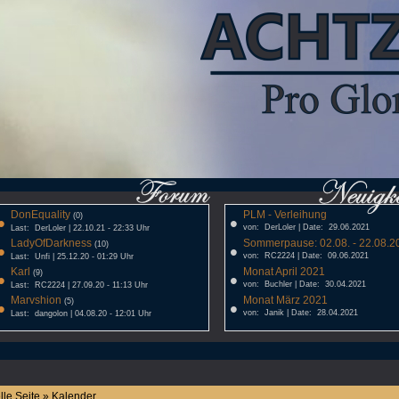
DonEquality
PLM - Verleihung
•
(0)
•
von: DerLoler | Date: 29.06.2021
Last: DerLoler | 22.10.21 - 22:33 Uhr
LadyOfDarkness
Sommerpause: 02.08. - 22.08.20
•
(10)
•
von: RC2224 | Date: 09.06.2021
Last: Unfi | 25.12.20 - 01:29 Uhr
Karl
Monat April 2021
•
(9)
•
von: Buchler | Date: 30.04.2021
Last: RC2224 | 27.09.20 - 11:13 Uhr
Marvshion
Monat März 2021
•
(5)
•
von: Janik | Date: 28.04.2021
Last: dangolon | 04.08.20 - 12:01 Uhr
lle Seite » Kalender