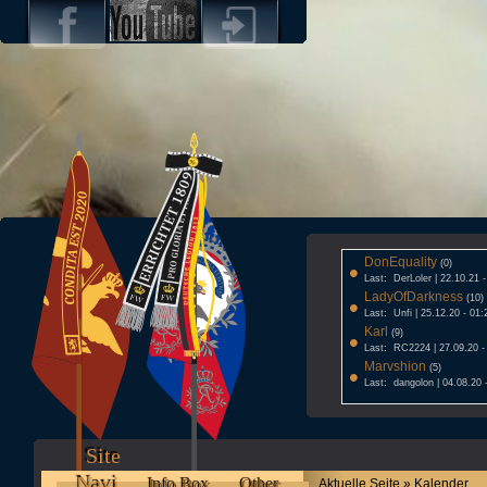
DonEquality
•
(0)
Last: DerLoler | 22.10.21 
LadyOfDarkness
•
(10)
Last: Unfi | 25.12.20 - 01:
Karl
•
(9)
Last: RC2224 | 27.09.20 -
Marvshion
•
(5)
Last: dangolon | 04.08.20 
Site
Navi
Info Box
Other
Aktuelle Seite » Kalender