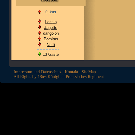
0 User
Larisio
Jagetto
dangolon
Pomitus
Netti
13 Gäste
Impressum und Datenschutz
|
Kontakt
|
SiteMap
All Rights by 18tes Königlich Preussisches Regiment