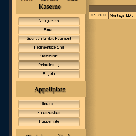
Kaserne
Mo
20:00
Montags LB
;
Neuigkeiten
Forum
Spenden für das Regiment
Regimentszeitung
Stammliste
Rekrutierung
Regeln
Appellplatz
Hierarchie
Ehrenzeichen
Truppenliste