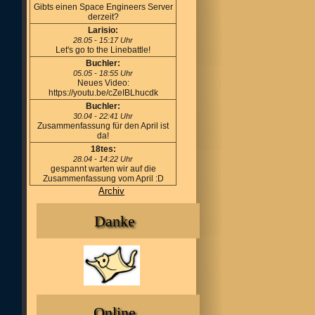
Gibts einen Space Engineers Server
derzeit?
Larisio:
28.05 - 15:17 Uhr
Let's go to the Linebattle!
Buchler:
05.05 - 18:55 Uhr
Neues Video:
https://youtu.be/cZeIBLhucdk
Buchler:
30.04 - 22:41 Uhr
Zusammenfassung für den April ist
da!
18tes:
28.04 - 14:22 Uhr
gespannt warten wir auf die
Zusammenfassung vom April :D
Archiv
Danke
Online