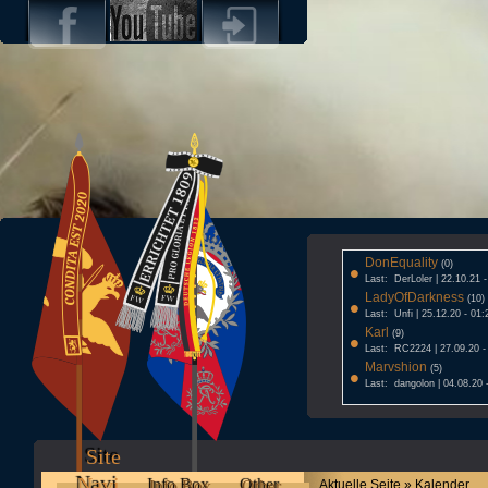
DonEquality
•
(0)
Last: DerLoler | 22.10.21 
LadyOfDarkness
•
(10)
Last: Unfi | 25.12.20 - 01:
Karl
•
(9)
Last: RC2224 | 27.09.20 -
Marvshion
•
(5)
Last: dangolon | 04.08.20 
Site
Navi
Info Box
Other
Aktuelle Seite » Kalender