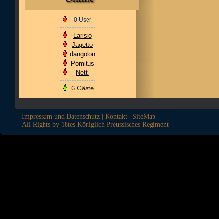
0 User
Larisio
Jagetto
dangolon
Pomitus
Netti
6 Gäste
Impressum und Datenschutz
|
Kontakt
|
SiteMap
All Rights by 18tes Königlich Preussisches Regiment