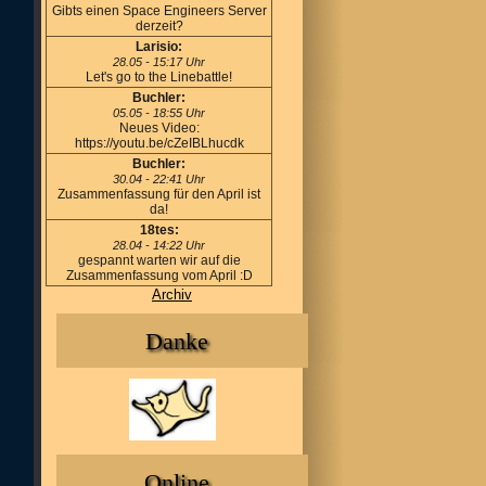
Gibts einen Space Engineers Server
derzeit?
Larisio:
28.05 - 15:17 Uhr
Let's go to the Linebattle!
Buchler:
05.05 - 18:55 Uhr
Neues Video:
https://youtu.be/cZeIBLhucdk
Buchler:
30.04 - 22:41 Uhr
Zusammenfassung für den April ist
da!
18tes:
28.04 - 14:22 Uhr
gespannt warten wir auf die
Zusammenfassung vom April :D
Archiv
Danke
Online