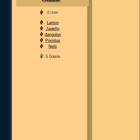
0 User
Larisio
Jagetto
dangolon
Pomitus
Netti
5 Gäste