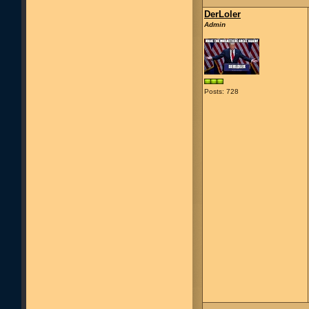
DerLoler
Admin
Posts: 728