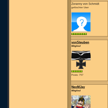
Zoranny von Schmidt
gelöschter User
vonSteuben
Mitglied
Posts: 757
NeoMJay
Mitglied