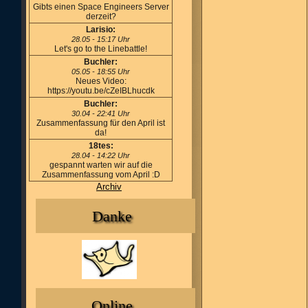
Gibts einen Space Engineers Server
derzeit?
Larisio:
28.05 - 15:17 Uhr
Let's go to the Linebattle!
Buchler:
05.05 - 18:55 Uhr
Neues Video:
https://youtu.be/cZeIBLhucdk
Buchler:
30.04 - 22:41 Uhr
Zusammenfassung für den April ist
da!
18tes:
28.04 - 14:22 Uhr
gespannt warten wir auf die
Zusammenfassung vom April :D
Archiv
Danke
Online