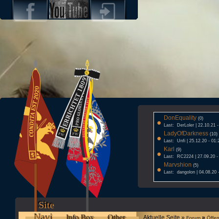
DonEquality
•
(0)
Last: DerLoler | 22.10.21 
LadyOfDarkness
•
(10)
Last: Unfi | 25.12.20 - 01:
Karl
•
(9)
Last: RC2224 | 27.09.20 -
Marvshion
•
(5)
Last: dangolon | 04.08.20 
Site
Navi
Info Box
Other
Aktuelle Seite »
»
Forum
Öffen