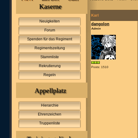
Kaserne
Karl
Neuigkeiten
dangolon
Admin
Forum
Spenden für das Regiment
Regimentszeitung
Stammliste
Rekrutierung
Posts: 1510
Regeln
Appellplatz
Hierarchie
Ehrenzeichen
Truppenliste