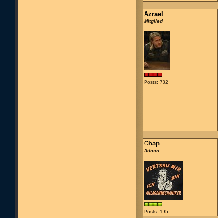
Azrael
Mitglied
Posts: 782
Chap
Admin
Posts: 195