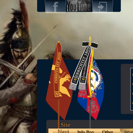
Site
Navi
Info Box
Other
Aktue