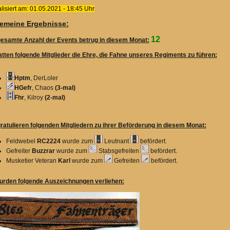
lisiert am: 01.05.2021 - 18:45 Uhr
gemeine Ergebnisse:
12
gesamte Anzahl der Events betrug in diesem Monat:
atten folgende Mitglieder die Ehre, die Fahne unseres Regiments zu führen:
Hptm
, DerLoler
HGefr
, Chaos
(3-mal)
Fhr
, Kilroy
(2-mal)
gratulieren folgenden Mitgliedern zu ihrer Beförderung in diesem Monat:
Feldwebel
RC2224
wurde zum
Leutnant
befördert.
Gefreiter
Buzzrar
wurde zum
Stabsgefreiten
befördert.
Musketier Veteran
Karl
wurde zum
Gefreiten
befördert.
urden folgende Auszeichnungen verliehen: