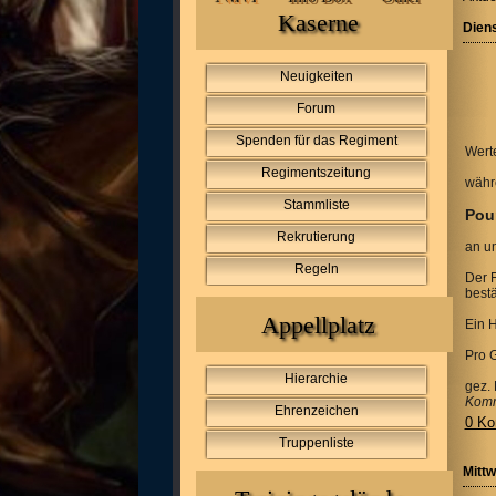
Kaserne
Diens
Neuigkeiten
Forum
Spenden für das Regiment
Wert
Regimentszeitung
währ
Stammliste
Pour
Rekrutierung
an u
Regeln
Der 
best
Appellplatz
Ein H
Pro G
Hierarchie
gez.
Komm
Ehrenzeichen
0 Ko
Truppenliste
Mittw