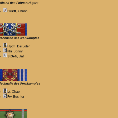
lband des Fahnenträgers
HGefr
, Chaos
schnalle des Nahkampfes
Hptm
, DerLoler
Fhr
, Jonny
StGefr
, Unfi
schnalle des Fernkampfes
Lt
, Chap
Fw
, Buchler