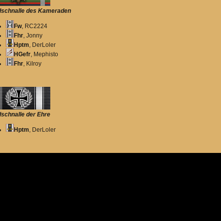
schnalle des Kameraden
Fw
, RC2224
Fhr
, Jonny
Hptm
, DerLoler
HGefr
, Mephisto
Fhr
, Kilroy
schnalle der Ehre
Hptm
, DerLoler
schnalle der Tapferkeit
Hptm_dR
, Larisio
Fhr
, Kilroy
StGefr
, Unfi