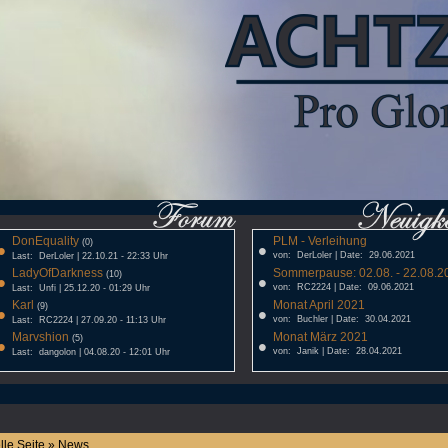
DonEquality
PLM - Verleihung
•
(0)
•
von: DerLoler | Date: 29.06.2021
Last: DerLoler | 22.10.21 - 22:33 Uhr
LadyOfDarkness
Sommerpause: 02.08. - 22.08.20
•
(10)
•
von: RC2224 | Date: 09.06.2021
Last: Unfi | 25.12.20 - 01:29 Uhr
Karl
Monat April 2021
•
(9)
•
von: Buchler | Date: 30.04.2021
Last: RC2224 | 27.09.20 - 11:13 Uhr
Marvshion
Monat März 2021
•
(5)
•
von: Janik | Date: 28.04.2021
Last: dangolon | 04.08.20 - 12:01 Uhr
lle Seite » News