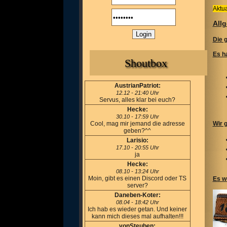
Aktua
All
Die 
Es h
Shoutbox
AustrianPatriot:
12.12 - 21:40 Uhr
Servus, alles klar bei euch?
Hecke:
30.10 - 17:59 Uhr
Cool, mag mir jemand die adresse
Wir 
geben?^^
Larisio:
17.10 - 20:55 Uhr
ja
Hecke:
08.10 - 13:24 Uhr
Moin, gibt es einen Discord oder TS
Es w
server?
Daneben-Koter:
08.04 - 18:42 Uhr
Ich hab es wieder getan. Und keiner
kann mich dieses mal aufhalten!!!
vonSteuben: