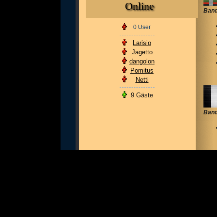
Online
Band
0 User
Larisio
Jagetto
dangolon
Pomitus
Netti
9 Gäste
Band
Band