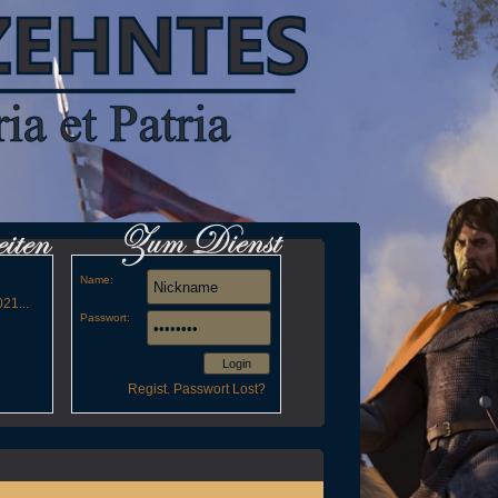
Name:
21...
Passwort:
Login
Regist.
Passwort Lost?