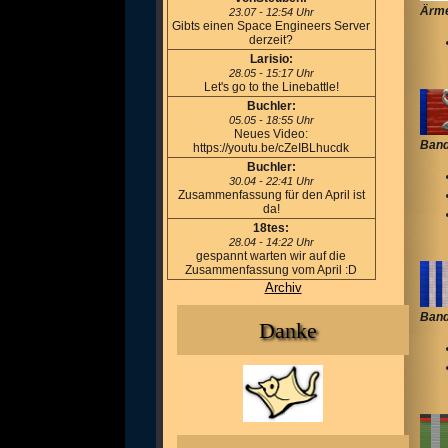
Ärme
23.07 - 12:54 Uhr
Gibts einen Space Engineers Server
derzeit?
Larisio:
28.05 - 15:17 Uhr
Let's go to the Linebattle!
Buchler:
05.05 - 18:55 Uhr
Neues Video:
Band
https://youtu.be/cZeIBLhucdk
Buchler:
30.04 - 22:41 Uhr
Zusammenfassung für den April ist
da!
18tes:
28.04 - 14:22 Uhr
gespannt warten wir auf die
Zusammenfassung vom April :D
Archiv
Band
Danke