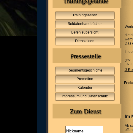
Trainingsgelände
Trainingszeiten
Soldatenhandbücher
Wert
Befehlsübersicht
die d
werd
Dienstakten
Das 
In d
Pressestelle
gez.
i.A.
0 Ko
Regimentsgeschichte
Promotion
Freit
Kalender
Impressum und Datenschutz
Zum Dienst
Im 
Ab so
offen