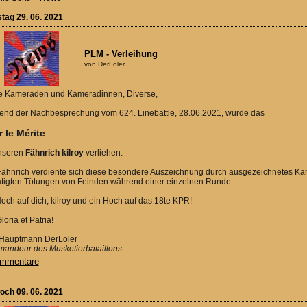
tag 29. 06. 2021
PLM - Verleihung
von DerLoler
e Kameraden und Kameradinnen, Diverse,
end der Nachbesprechung vom 624. Linebattle, 28.06.2021, wurde das
 le Mérite
nseren
Fähnrich kilroy
verliehen.
Fähnrich verdiente sich diese besondere Auszeichnung durch ausgezeichnetes 
ätigten Tötungen von Feinden während einer einzelnen Runde.
och auf dich, kilroy und ein Hoch auf das 18te KPR!
loria et Patria!
 Hauptmann DerLoler
andeur des Musketierbataillons
mmentare
och 09. 06. 2021