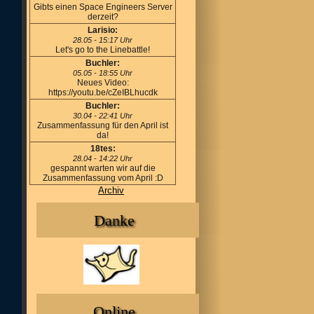
Gibts einen Space Engineers Server
derzeit?
Larisio:
28.05 - 15:17 Uhr
Let's go to the Linebattle!
Buchler:
05.05 - 18:55 Uhr
Neues Video:
https://youtu.be/cZeIBLhucdk
Buchler:
30.04 - 22:41 Uhr
Zusammenfassung für den April ist
da!
18tes:
28.04 - 14:22 Uhr
gespannt warten wir auf die
Zusammenfassung vom April :D
Archiv
Danke
Online