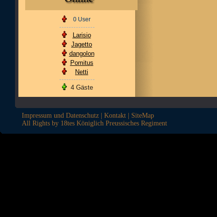
0 User
Larisio
Jagetto
dangolon
Pomitus
Netti
4 Gäste
Impressum und Datenschutz
|
Kontakt
|
SiteMap
All Rights by 18tes Königlich Preussisches Regiment