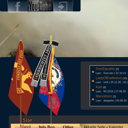
DonEquality
•
(0)
Last: DerLoler | 22.10.21 
LadyOfDarkness
•
(10)
Last: Unfi | 25.12.20 - 01:
Karl
•
(9)
Last: RC2224 | 27.09.20 -
Marvshion
•
(5)
Last: dangolon | 04.08.20 
Site
Navi
Info Box
Other
Aktuelle Seite » Kalender