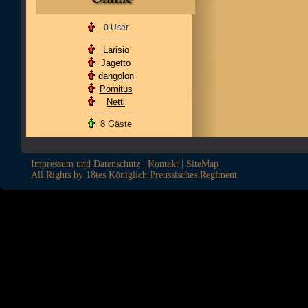
0 User
Larisio
Jagetto
dangolon
Pomitus
Netti
8 Gäste
Impressum und Datenschutz
|
Kontakt
|
SiteMap
All Rights by 18tes Königlich Preussisches Regiment