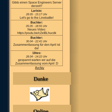
Gibts einen Space Engineers Server
derzeit?
Larisio:
28.05 - 15:17 Uhr
Let's go to the Linebattle!
Buchler:
05.05 - 18:55 Uhr
Neues Video:
https://youtu.be/cZeIBLhucdk
Buchler:
30.04 - 22:41 Uhr
Zusammenfassung für den April ist
da!
18tes:
28.04 - 14:22 Uhr
gespannt warten wir auf die
Zusammenfassung vom April :D
Archiv
Danke
Online