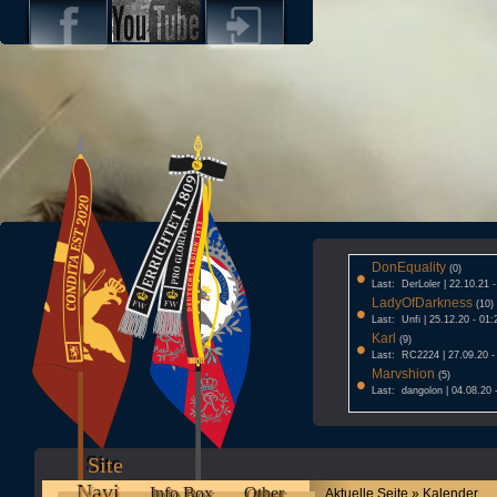
DonEquality
•
(0)
Last: DerLoler | 22.10.21 
LadyOfDarkness
•
(10)
Last: Unfi | 25.12.20 - 01:
Karl
•
(9)
Last: RC2224 | 27.09.20 -
Marvshion
•
(5)
Last: dangolon | 04.08.20 
Site
Navi
Info Box
Other
Aktuelle Seite » Kalender