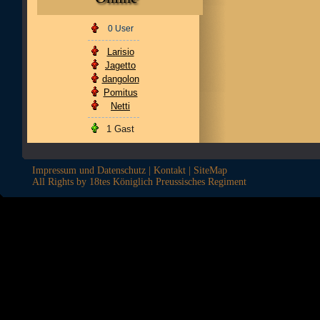
0 User
Larisio
Jagetto
dangolon
Pomitus
Netti
1 Gast
Impressum und Datenschutz
|
Kontakt
|
SiteMap
All Rights by 18tes Königlich Preussisches Regiment