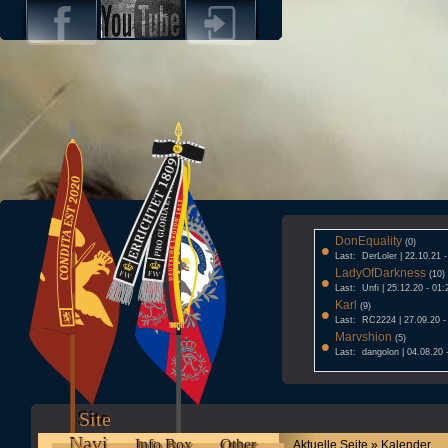
DonEquality
•
(0)
Last: DerLoler | 22.10.21 
LadyOfDarkness
•
(10)
Last: Unfi | 25.12.20 - 01:
Karl
•
(9)
Last: RC2224 | 27.09.20 -
Marvshion
•
(5)
Last: dangolon | 04.08.20 
Site
Navi
Info Box
Other
Aktuelle Seite » Kalender