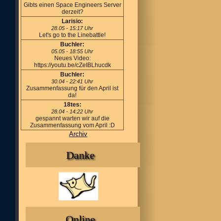
Gibts einen Space Engineers Server
derzeit?
Larisio:
28.05 - 15:17 Uhr
Let's go to the Linebattle!
Buchler:
05.05 - 18:55 Uhr
Neues Video:
https://youtu.be/cZeIBLhucdk
Buchler:
30.04 - 22:41 Uhr
Zusammenfassung für den April ist
da!
18tes:
28.04 - 14:22 Uhr
gespannt warten wir auf die
Zusammenfassung vom April :D
Archiv
Danke
Online