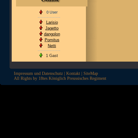
0 User
Larisio
Jagetto
dangolon
Pomitus
Netti
1 Gast
Impressum und Datenschutz
|
Kontakt
|
SiteMap
All Rights by 18tes Königlich Preussisches Regiment