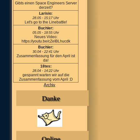
Gibts einen Space Engineers Server
derzeit?
Larisio:
28.05 - 15:17 Uhr
Let's go to the Linebattle!
Buchler:
05.05 - 18:55 Uhr
Neues Video:
https://youtu.be/cZeIBLhucdk
Buchler:
30.04 - 22:41 Uhr
Zusammenfassung für den April ist
da!
18tes:
28.04 - 14:22 Uhr
gespannt warten wir auf die
Zusammenfassung vom April :D
Archiv
Danke
Online