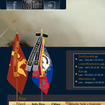
DonEquality
•
(0)
Last: DerLoler | 22.10.21 
LadyOfDarkness
•
(10)
Last: Unfi | 25.12.20 - 01:
Karl
•
(9)
Last: RC2224 | 27.09.20 -
Marvshion
•
(5)
Last: dangolon | 04.08.20 
Site
Navi
Info Box
Other
Aktuelle Seite » Kalender