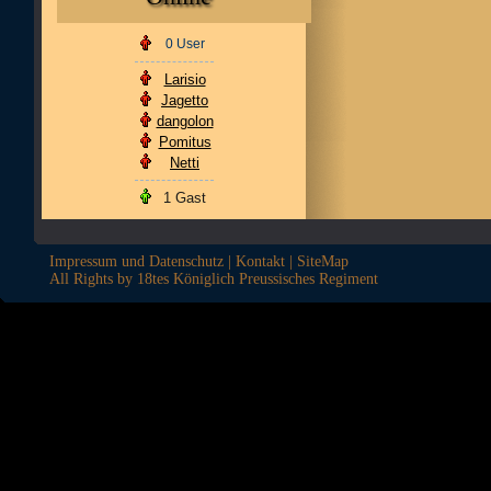
0 User
Larisio
Jagetto
dangolon
Pomitus
Netti
1 Gast
Impressum und Datenschutz
|
Kontakt
|
SiteMap
All Rights by 18tes Königlich Preussisches Regiment