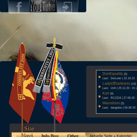
DonEquality
•
(0)
Last: DerLoler | 22.10.21 
LadyOfDarkness
•
(10)
Last: Unfi | 25.12.20 - 01:
Karl
•
(9)
Last: RC2224 | 27.09.20 -
Marvshion
•
(5)
Last: dangolon | 04.08.20 
Site
Navi
Info Box
Other
Aktuelle Seite » Kalender