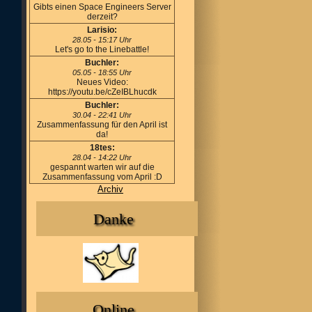
Gibts einen Space Engineers Server
derzeit?
Larisio:
28.05 - 15:17 Uhr
Let's go to the Linebattle!
Buchler:
05.05 - 18:55 Uhr
Neues Video:
https://youtu.be/cZeIBLhucdk
Buchler:
30.04 - 22:41 Uhr
Zusammenfassung für den April ist
da!
18tes:
28.04 - 14:22 Uhr
gespannt warten wir auf die
Zusammenfassung vom April :D
Archiv
Danke
Online