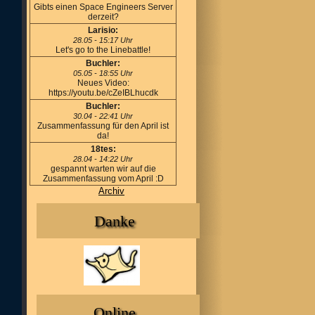
Gibts einen Space Engineers Server
derzeit?
Larisio:
28.05 - 15:17 Uhr
Let's go to the Linebattle!
Buchler:
05.05 - 18:55 Uhr
Neues Video:
https://youtu.be/cZeIBLhucdk
Buchler:
30.04 - 22:41 Uhr
Zusammenfassung für den April ist
da!
18tes:
28.04 - 14:22 Uhr
gespannt warten wir auf die
Zusammenfassung vom April :D
Archiv
Danke
Online