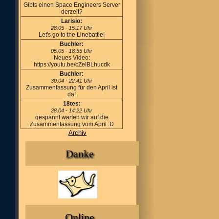
Gibts einen Space Engineers Server
derzeit?
Larisio:
28.05 - 15:17 Uhr
Let's go to the Linebattle!
Buchler:
05.05 - 18:55 Uhr
Neues Video:
https://youtu.be/cZeIBLhucdk
Buchler:
30.04 - 22:41 Uhr
Zusammenfassung für den April ist
da!
18tes:
28.04 - 14:22 Uhr
gespannt warten wir auf die
Zusammenfassung vom April :D
Archiv
Danke
Online