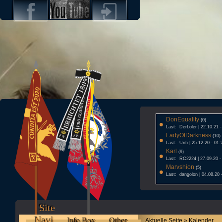
DonEquality
•
(0)
Last: DerLoler | 22.10.21 
LadyOfDarkness
•
(10)
Last: Unfi | 25.12.20 - 01:
Karl
•
(9)
Last: RC2224 | 27.09.20 -
Marvshion
•
(5)
Last: dangolon | 04.08.20 
Site
Navi
Info Box
Other
Aktuelle Seite » Kalender