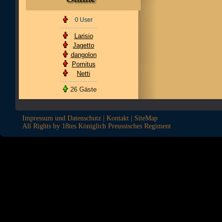
0 User
Larisio
Jagetto
dangolon
Pomitus
Netti
26 Gäste
Impressum und Datenschutz
|
Kontakt
|
SiteMap
All Rights by 18tes Königlich Preussisches Regiment