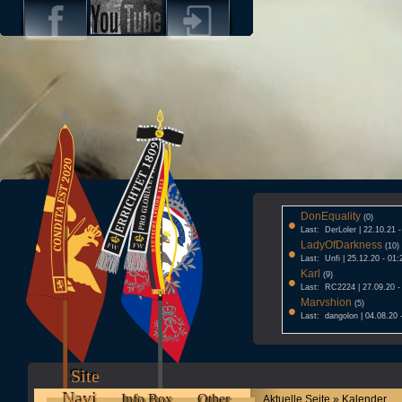
DonEquality
•
(0)
Last: DerLoler | 22.10.21 
LadyOfDarkness
•
(10)
Last: Unfi | 25.12.20 - 01:
Karl
•
(9)
Last: RC2224 | 27.09.20 -
Marvshion
•
(5)
Last: dangolon | 04.08.20 
Site
Navi
Info Box
Other
Aktuelle Seite » Kalender