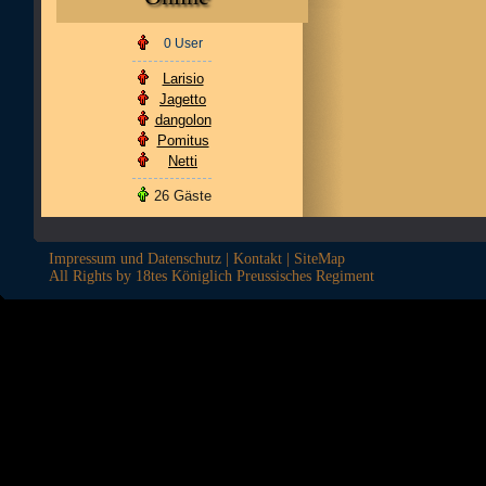
0 User
Larisio
Jagetto
dangolon
Pomitus
Netti
26 Gäste
Impressum und Datenschutz
|
Kontakt
|
SiteMap
All Rights by 18tes Königlich Preussisches Regiment