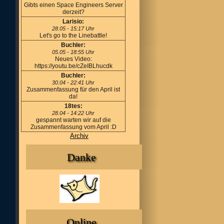
Gibts einen Space Engineers Server
derzeit?
Larisio:
28.05 - 15:17 Uhr
Let's go to the Linebattle!
Buchler:
05.05 - 18:55 Uhr
Neues Video:
https://youtu.be/cZeIBLhucdk
Buchler:
30.04 - 22:41 Uhr
Zusammenfassung für den April ist
da!
18tes:
28.04 - 14:22 Uhr
gespannt warten wir auf die
Zusammenfassung vom April :D
Archiv
Danke
Online