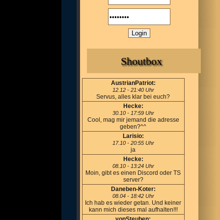
Shoutbox
AustrianPatriot:
12.12 - 21:40 Uhr
Servus, alles klar bei euch?
Hecke:
30.10 - 17:59 Uhr
Cool, mag mir jemand die adresse
geben?^^
Larisio:
17.10 - 20:55 Uhr
ja
Hecke:
08.10 - 13:24 Uhr
Moin, gibt es einen Discord oder TS
server?
Daneben-Koter:
08.04 - 18:42 Uhr
Ich hab es wieder getan. Und keiner
kann mich dieses mal aufhalten!!!
vonSteuben: