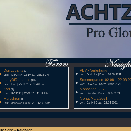
DonEquality
PLM - Verleihung
•
(0)
•
von: DerLoler | Date: 29.06.2021
Last: DerLoler | 22.10.21 - 22:33 Uhr
LadyOfDarkness
Sommerpause: 02.08. - 22.08.20
•
(10)
•
von: RC2224 | Date: 09.06.2021
Last: Unfi | 25.12.20 - 01:29 Uhr
Karl
Monat April 2021
•
(9)
•
von: Buchler | Date: 30.04.2021
Last: RC2224 | 27.09.20 - 11:13 Uhr
Marvshion
Monat März 2021
•
(5)
•
von: Janik | Date: 28.04.2021
Last: dangolon | 04.08.20 - 12:01 Uhr
lle Seite » Kalender