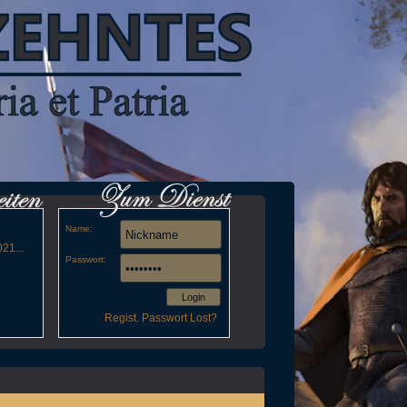
Name:
21...
Passwort:
Login
Regist.
Passwort Lost?