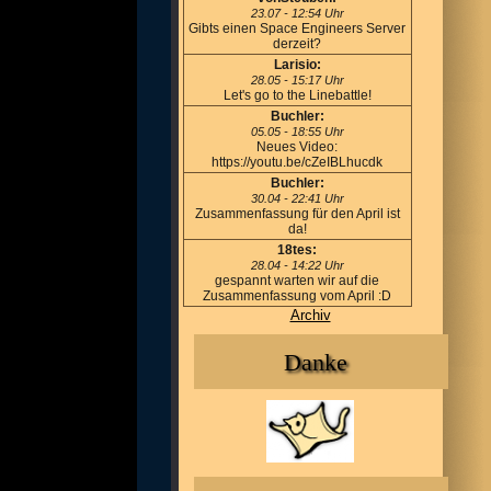
23.07 - 12:54 Uhr
Gibts einen Space Engineers Server
derzeit?
Larisio:
28.05 - 15:17 Uhr
Let's go to the Linebattle!
Buchler:
05.05 - 18:55 Uhr
Neues Video:
https://youtu.be/cZeIBLhucdk
Buchler:
30.04 - 22:41 Uhr
Zusammenfassung für den April ist
da!
18tes:
28.04 - 14:22 Uhr
gespannt warten wir auf die
Zusammenfassung vom April :D
Archiv
Danke