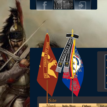
Site
Navi
Info Box
Other
Aktue