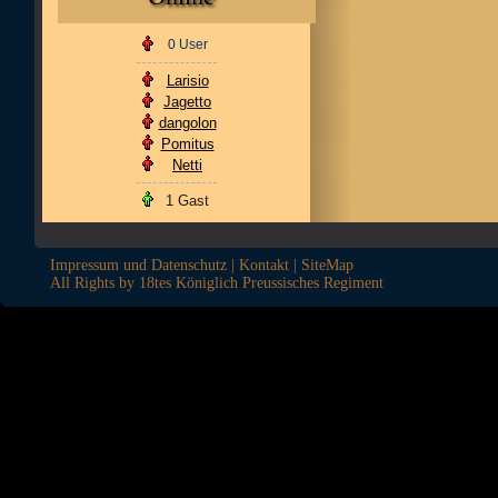
0 User
Larisio
Jagetto
dangolon
Pomitus
Netti
1 Gast
Impressum und Datenschutz
|
Kontakt
|
SiteMap
All Rights by 18tes Königlich Preussisches Regiment