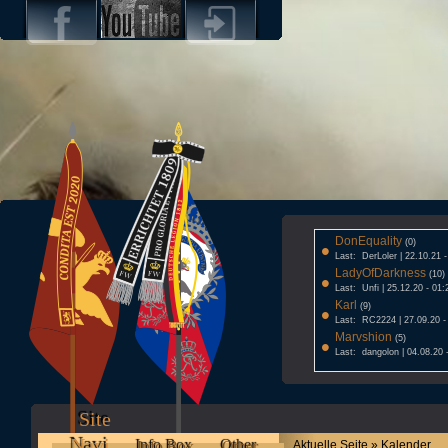
DonEquality
•
(0)
Last: DerLoler | 22.10.21 
LadyOfDarkness
•
(10)
Last: Unfi | 25.12.20 - 01:
Karl
•
(9)
Last: RC2224 | 27.09.20 -
Marvshion
•
(5)
Last: dangolon | 04.08.20 
Site
Navi
Info Box
Other
Aktuelle Seite » Kalender