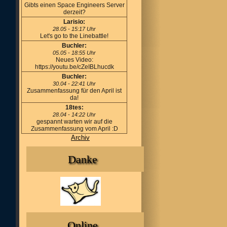
Gibts einen Space Engineers Server
derzeit?
Larisio:
28.05 - 15:17 Uhr
Let's go to the Linebattle!
Buchler:
05.05 - 18:55 Uhr
Neues Video:
https://youtu.be/cZeIBLhucdk
Buchler:
30.04 - 22:41 Uhr
Zusammenfassung für den April ist
da!
18tes:
28.04 - 14:22 Uhr
gespannt warten wir auf die
Zusammenfassung vom April :D
Archiv
Danke
Online