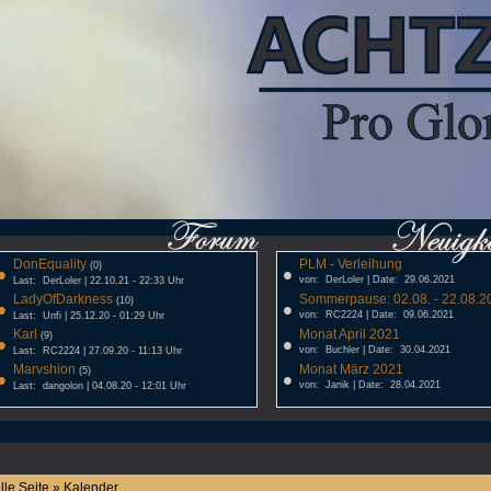
DonEquality
PLM - Verleihung
•
(0)
•
von: DerLoler | Date: 29.06.2021
Last: DerLoler | 22.10.21 - 22:33 Uhr
LadyOfDarkness
Sommerpause: 02.08. - 22.08.20
•
(10)
•
von: RC2224 | Date: 09.06.2021
Last: Unfi | 25.12.20 - 01:29 Uhr
Karl
Monat April 2021
•
(9)
•
von: Buchler | Date: 30.04.2021
Last: RC2224 | 27.09.20 - 11:13 Uhr
Marvshion
Monat März 2021
•
(5)
•
von: Janik | Date: 28.04.2021
Last: dangolon | 04.08.20 - 12:01 Uhr
lle Seite » Kalender