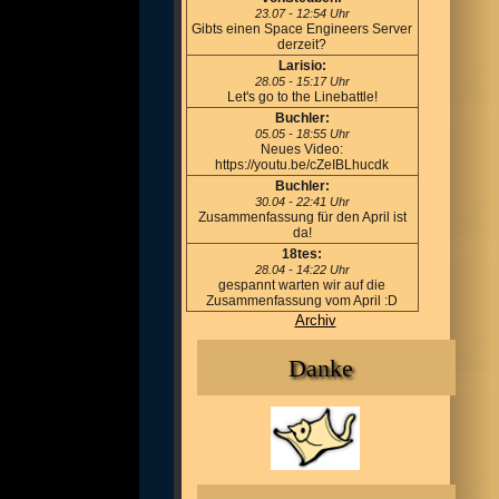
23.07 - 12:54 Uhr
Gibts einen Space Engineers Server
derzeit?
Larisio:
28.05 - 15:17 Uhr
Let's go to the Linebattle!
Buchler:
05.05 - 18:55 Uhr
Neues Video:
https://youtu.be/cZeIBLhucdk
Buchler:
30.04 - 22:41 Uhr
Zusammenfassung für den April ist
da!
18tes:
28.04 - 14:22 Uhr
gespannt warten wir auf die
Zusammenfassung vom April :D
Archiv
Danke