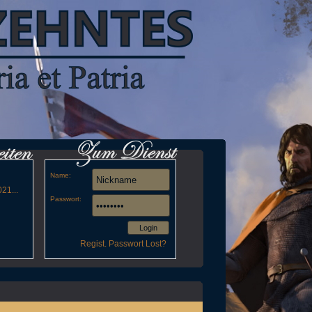
Name:
21...
Passwort:
Login
Regist.
Passwort Lost?