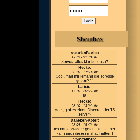
Shoutbox
AustrianPatriot:
12.12 - 21:40 Uhr
Servus, alles klar bei euch?
Hecke:
30.10 - 17:59 Uhr
Cool, mag mir jemand die adresse
geben?^^
Larisio:
17.10 - 20:55 Uhr
ja
Hecke:
08.10 - 13:24 Uhr
Moin, gibt es einen Discord oder TS
server?
Daneben-Koter:
08.04 - 18:42 Uhr
Ich hab es wieder getan. Und keiner
kann mich dieses mal aufhalten!!!
vonSteuben: