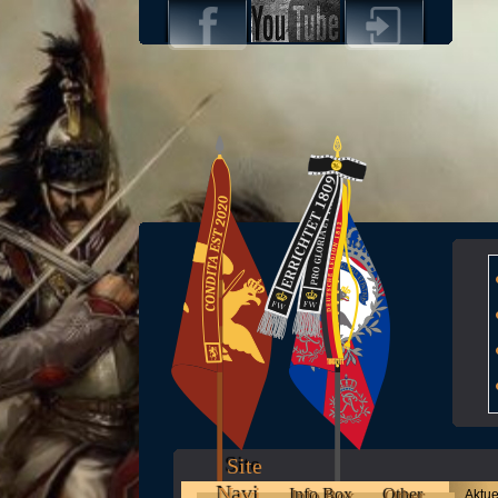
Site
Navi
Info Box
Other
Aktue