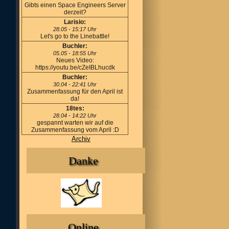
Gibts einen Space Engineers Server
derzeit?
Larisio:
28.05 - 15:17 Uhr
Let's go to the Linebattle!
Buchler:
05.05 - 18:55 Uhr
Neues Video:
https://youtu.be/cZeIBLhucdk
Buchler:
30.04 - 22:41 Uhr
Zusammenfassung für den April ist
da!
18tes:
28.04 - 14:22 Uhr
gespannt warten wir auf die
Zusammenfassung vom April :D
Archiv
Danke
Online