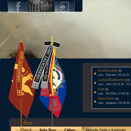
DonEquality
•
(0)
Last: DerLoler | 22.10.21 
LadyOfDarkness
•
(10)
Last: Unfi | 25.12.20 - 01:
Karl
•
(9)
Last: RC2224 | 27.09.20 -
Marvshion
•
(5)
Last: dangolon | 04.08.20 
Site
Navi
Info Box
Other
Aktuelle Seite » Kalender