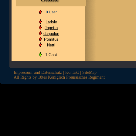
0 User
Larisio
Jagetto
dangolon
Pomitus
Netti
1 Gast
Impressum und Datenschutz
|
Kontakt
|
SiteMap
All Rights by 18tes Königlich Preussisches Regiment