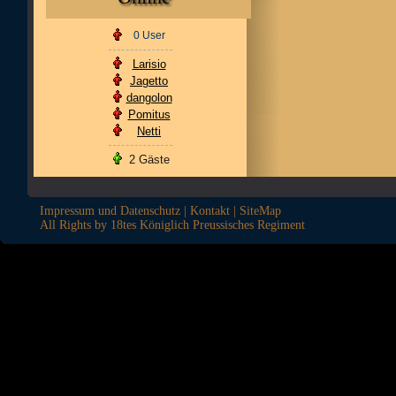
0 User
Larisio
Jagetto
dangolon
Pomitus
Netti
2 Gäste
Impressum und Datenschutz
|
Kontakt
|
SiteMap
All Rights by 18tes Königlich Preussisches Regiment