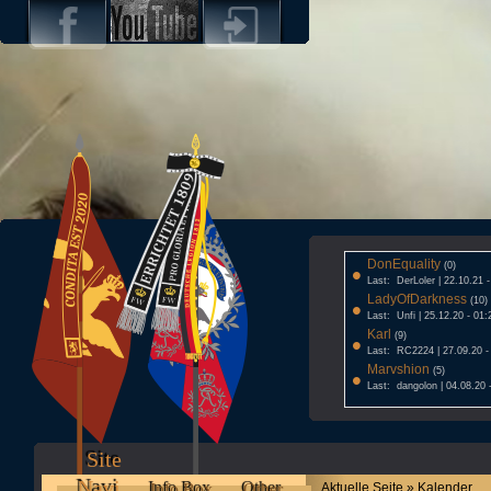
DonEquality
•
(0)
Last: DerLoler | 22.10.21 
LadyOfDarkness
•
(10)
Last: Unfi | 25.12.20 - 01:
Karl
•
(9)
Last: RC2224 | 27.09.20 -
Marvshion
•
(5)
Last: dangolon | 04.08.20 
Site
Navi
Info Box
Other
Aktuelle Seite » Kalender