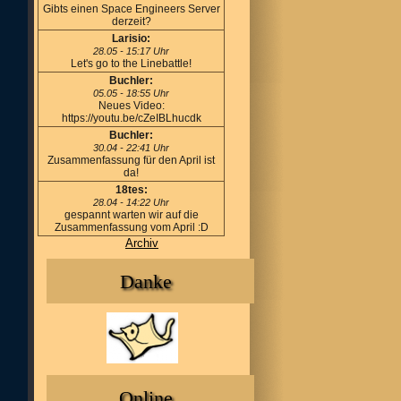
Gibts einen Space Engineers Server
derzeit?
Larisio:
28.05 - 15:17 Uhr
Let's go to the Linebattle!
Buchler:
05.05 - 18:55 Uhr
Neues Video:
https://youtu.be/cZeIBLhucdk
Buchler:
30.04 - 22:41 Uhr
Zusammenfassung für den April ist
da!
18tes:
28.04 - 14:22 Uhr
gespannt warten wir auf die
Zusammenfassung vom April :D
Archiv
Danke
Online