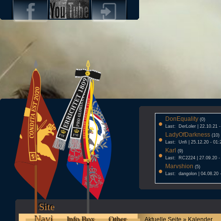
DonEquality
•
(0)
Last: DerLoler | 22.10.21 
LadyOfDarkness
•
(10)
Last: Unfi | 25.12.20 - 01:
Karl
•
(9)
Last: RC2224 | 27.09.20 -
Marvshion
•
(5)
Last: dangolon | 04.08.20 
Site
Navi
Info Box
Other
Aktuelle Seite » Kalender