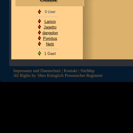
0 User
Larisio
Jagetto
dangolon
Pomitus
Netti
1 Gast
Impressum und Datenschutz
|
Kontakt
|
SiteMap
All Rights by 18tes Königlich Preussisches Regiment