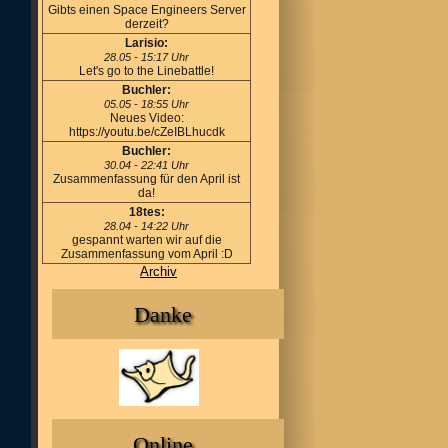
Gibts einen Space Engineers Server
derzeit?
Larisio:
28.05 - 15:17 Uhr
Let's go to the Linebattle!
Buchler:
05.05 - 18:55 Uhr
Neues Video:
https://youtu.be/cZeIBLhucdk
Buchler:
30.04 - 22:41 Uhr
Zusammenfassung für den April ist
da!
18tes:
28.04 - 14:22 Uhr
gespannt warten wir auf die
Zusammenfassung vom April :D
Archiv
Danke
Online