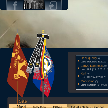
DonEquality
•
(0)
Last: DerLoler | 22.10.21 
LadyOfDarkness
•
(10)
Last: Unfi | 25.12.20 - 01:
Karl
•
(9)
Last: RC2224 | 27.09.20 -
Marvshion
•
(5)
Last: dangolon | 04.08.20 
Site
Navi
Info Box
Other
Aktuelle Seite » Kalender