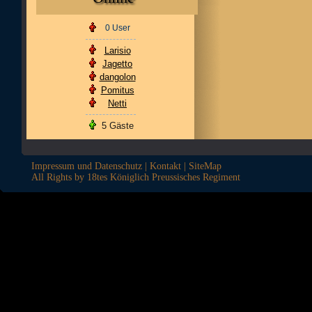
0 User
Larisio
Jagetto
dangolon
Pomitus
Netti
5 Gäste
Impressum und Datenschutz
|
Kontakt
|
SiteMap
All Rights by 18tes Königlich Preussisches Regiment