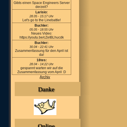
Gibts einen Space Engineers Server
derzeit?
Larisio:
28.05 - 15:17 Uhr
Let's go to the Linebattle!
Buchler:
05.05 - 18:55 Uhr
Neues Video:
https://youtu.be/cZeIBLhucdk
Buchler:
30.04 - 22:41 Uhr
Zusammenfassung für den April ist
da!
18tes:
28.04 - 14:22 Uhr
gespannt warten wir auf die
Zusammenfassung vom April :D
Archiv
Danke
Online