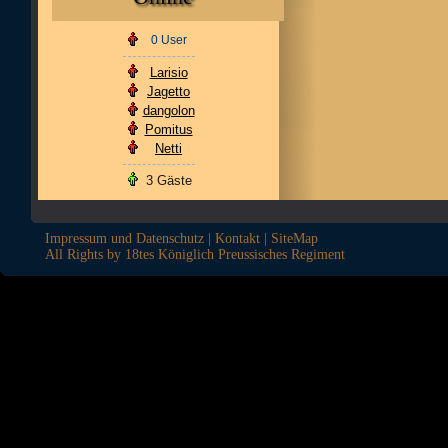
0 User
Larisio
Jagetto
dangolon
Pomitus
Netti
3 Gäste
Impressum und Datenschutz
|
Kontakt
|
SiteMap
All Rights by 18tes Königlich Preussisches Regiment