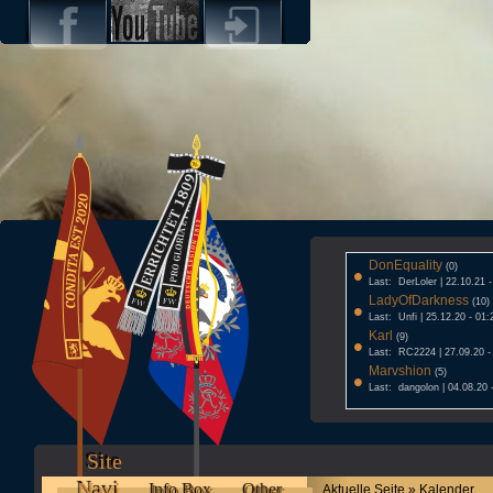
DonEquality
•
(0)
Last: DerLoler | 22.10.21 
LadyOfDarkness
•
(10)
Last: Unfi | 25.12.20 - 01:
Karl
•
(9)
Last: RC2224 | 27.09.20 -
Marvshion
•
(5)
Last: dangolon | 04.08.20 
Site
Navi
Info Box
Other
Aktuelle Seite » Kalender