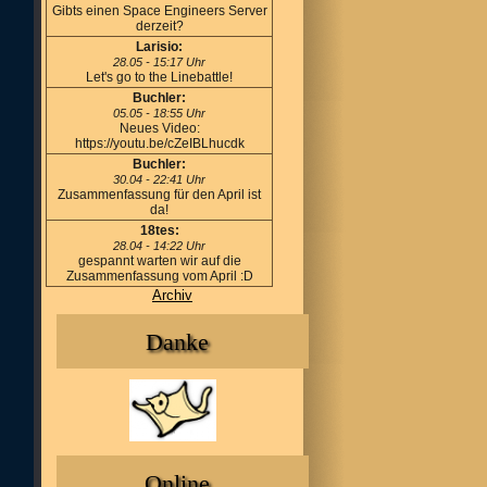
Gibts einen Space Engineers Server
derzeit?
Larisio:
28.05 - 15:17 Uhr
Let's go to the Linebattle!
Buchler:
05.05 - 18:55 Uhr
Neues Video:
https://youtu.be/cZeIBLhucdk
Buchler:
30.04 - 22:41 Uhr
Zusammenfassung für den April ist
da!
18tes:
28.04 - 14:22 Uhr
gespannt warten wir auf die
Zusammenfassung vom April :D
Archiv
Danke
Online