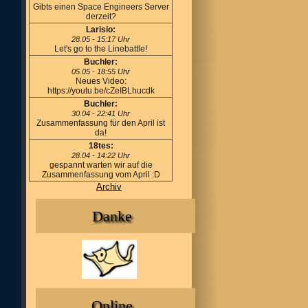
Gibts einen Space Engineers Server
derzeit?
Larisio:
28.05 - 15:17 Uhr
Let's go to the Linebattle!
Buchler:
05.05 - 18:55 Uhr
Neues Video:
https://youtu.be/cZeIBLhucdk
Buchler:
30.04 - 22:41 Uhr
Zusammenfassung für den April ist
da!
18tes:
28.04 - 14:22 Uhr
gespannt warten wir auf die
Zusammenfassung vom April :D
Archiv
Danke
Online