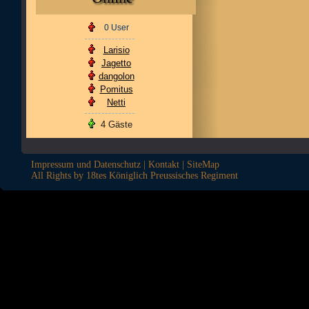
0 User
Larisio
Jagetto
dangolon
Pomitus
Netti
4 Gäste
Impressum und Datenschutz
|
Kontakt
|
SiteMap
All Rights by 18tes Königlich Preussisches Regiment