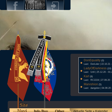
DonEquality
•
(0)
Last: DerLoler | 22.10.21 
LadyOfDarkness
•
(10)
Last: Unfi | 25.12.20 - 01:
Karl
•
(9)
Last: RC2224 | 27.09.20 -
Marvshion
•
(5)
Last: dangolon | 04.08.20 
Site
Navi
Info Box
Other
Aktuelle Seite » Kalender