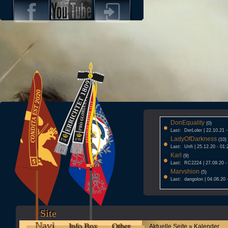
DonEquality
•
(0)
Last: DerLoler | 22.10.21 
LadyOfDarkness
•
(10)
Last: Unfi | 25.12.20 - 01:
Karl
•
(9)
Last: RC2224 | 27.09.20 -
Marvshion
•
(5)
Last: dangolon | 04.08.20 
Site
Navi
Info Box
Other
Aktuelle Seite » Kalender