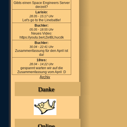
Gibts einen Space Engineers Server
derzeit?
Larisio:
28.05 - 15:17 Uhr
Let's go to the Linebattle!
Buchler:
05.05 - 18:55 Uhr
Neues Video:
https://youtu.be/cZeIBLhucdk
Buchler:
30.04 - 22:41 Uhr
Zusammenfassung für den April ist
da!
18tes:
28.04 - 14:22 Uhr
gespannt warten wir auf die
Zusammenfassung vom April :D
Archiv
Danke
Online