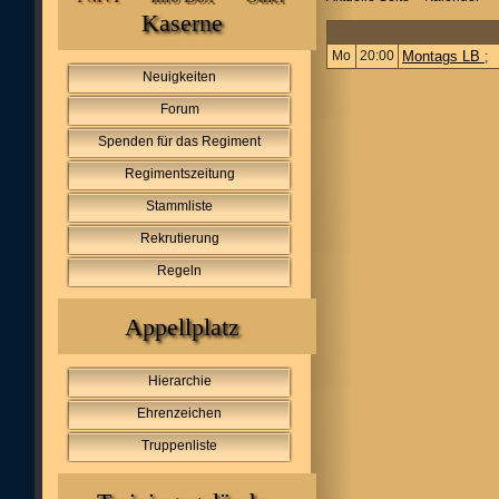
Kaserne
Mo
20:00
Montags LB
;
Neuigkeiten
Forum
Spenden für das Regiment
Regimentszeitung
Stammliste
Rekrutierung
Regeln
Appellplatz
Hierarchie
Ehrenzeichen
Truppenliste