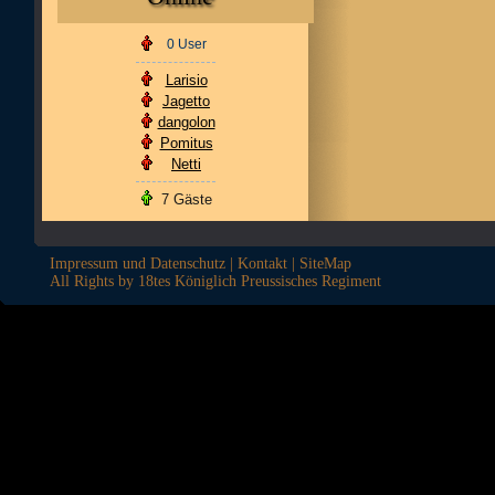
0 User
Larisio
Jagetto
dangolon
Pomitus
Netti
7 Gäste
Impressum und Datenschutz
|
Kontakt
|
SiteMap
All Rights by 18tes Königlich Preussisches Regiment