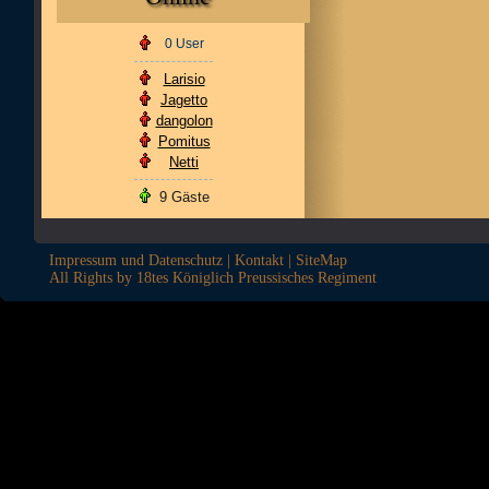
0 User
Larisio
Jagetto
dangolon
Pomitus
Netti
9 Gäste
Impressum und Datenschutz
|
Kontakt
|
SiteMap
All Rights by 18tes Königlich Preussisches Regiment