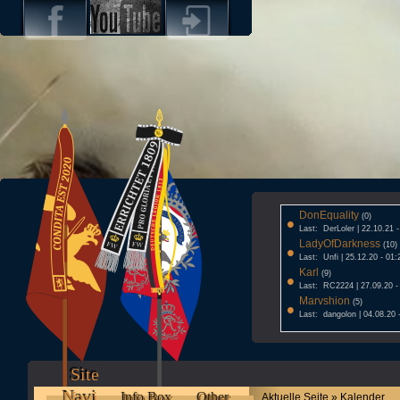
DonEquality
•
(0)
Last: DerLoler | 22.10.21 
LadyOfDarkness
•
(10)
Last: Unfi | 25.12.20 - 01:
Karl
•
(9)
Last: RC2224 | 27.09.20 -
Marvshion
•
(5)
Last: dangolon | 04.08.20 
Site
Navi
Info Box
Other
Aktuelle Seite » Kalender