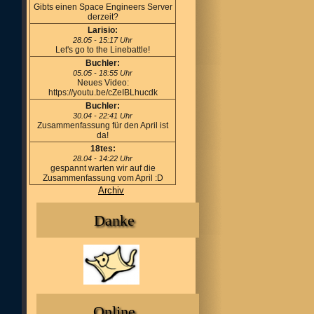
Gibts einen Space Engineers Server
derzeit?
Larisio:
28.05 - 15:17 Uhr
Let's go to the Linebattle!
Buchler:
05.05 - 18:55 Uhr
Neues Video:
https://youtu.be/cZeIBLhucdk
Buchler:
30.04 - 22:41 Uhr
Zusammenfassung für den April ist
da!
18tes:
28.04 - 14:22 Uhr
gespannt warten wir auf die
Zusammenfassung vom April :D
Archiv
Danke
Online