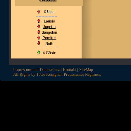
0 User
Larisio
Jagetto
dangolon
Pomitus
Netti
4 Gäste
Impressum und Datenschutz
|
Kontakt
|
SiteMap
All Rights by 18tes Königlich Preussisches Regiment