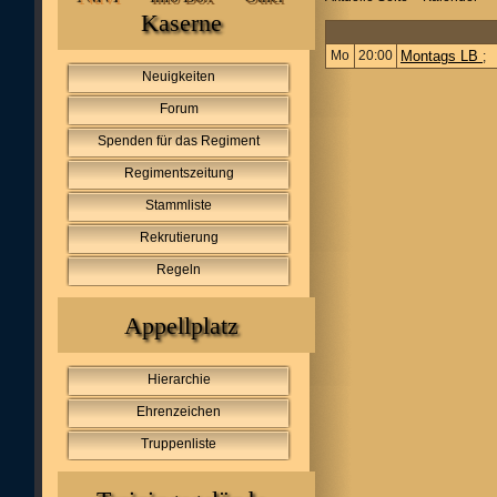
Kaserne
Mo
20:00
Montags LB
;
Neuigkeiten
Forum
Spenden für das Regiment
Regimentszeitung
Stammliste
Rekrutierung
Regeln
Appellplatz
Hierarchie
Ehrenzeichen
Truppenliste