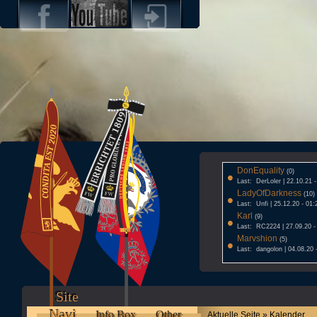
DonEquality
•
(0)
Last: DerLoler | 22.10.21 
LadyOfDarkness
•
(10)
Last: Unfi | 25.12.20 - 01:
Karl
•
(9)
Last: RC2224 | 27.09.20 -
Marvshion
•
(5)
Last: dangolon | 04.08.20 
Site
Navi
Info Box
Other
Aktuelle Seite » Kalender