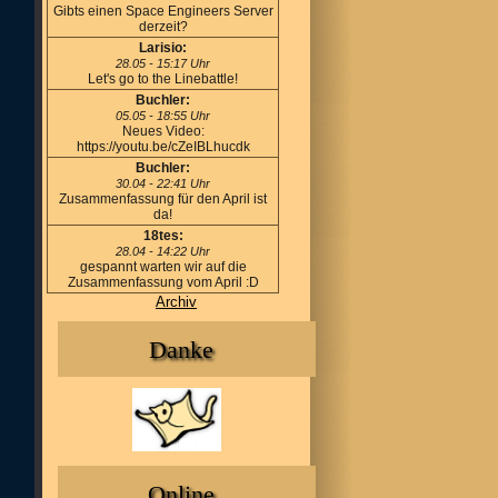
Gibts einen Space Engineers Server
derzeit?
Larisio:
28.05 - 15:17 Uhr
Let's go to the Linebattle!
Buchler:
05.05 - 18:55 Uhr
Neues Video:
https://youtu.be/cZeIBLhucdk
Buchler:
30.04 - 22:41 Uhr
Zusammenfassung für den April ist
da!
18tes:
28.04 - 14:22 Uhr
gespannt warten wir auf die
Zusammenfassung vom April :D
Archiv
Danke
Online