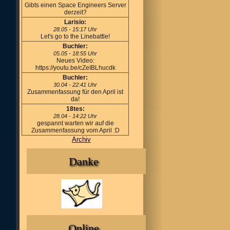
Gibts einen Space Engineers Server
derzeit?
Larisio:
28.05 - 15:17 Uhr
Let's go to the Linebattle!
Buchler:
05.05 - 18:55 Uhr
Neues Video:
https://youtu.be/cZeIBLhucdk
Buchler:
30.04 - 22:41 Uhr
Zusammenfassung für den April ist
da!
18tes:
28.04 - 14:22 Uhr
gespannt warten wir auf die
Zusammenfassung vom April :D
Archiv
Danke
Online