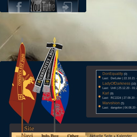
DonEquality
•
(0)
Last: DerLoler | 22.10.21 
LadyOfDarkness
•
(10)
Last: Unfi | 25.12.20 - 01:
Karl
•
(9)
Last: RC2224 | 27.09.20 -
Marvshion
•
(5)
Last: dangolon | 04.08.20 
Site
Navi
Info Box
Other
Aktuelle Seite » Kalender