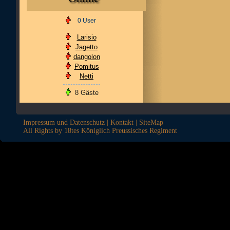
0 User
Larisio
Jagetto
dangolon
Pomitus
Netti
8 Gäste
Impressum und Datenschutz
|
Kontakt
|
SiteMap
All Rights by 18tes Königlich Preussisches Regiment