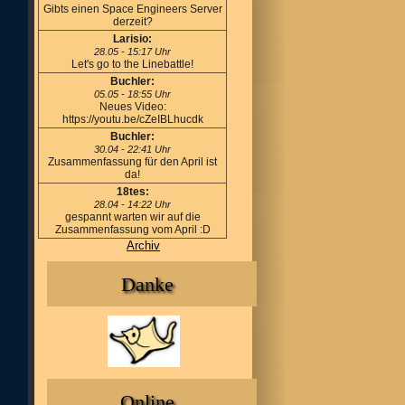
Gibts einen Space Engineers Server
derzeit?
Larisio:
28.05 - 15:17 Uhr
Let's go to the Linebattle!
Buchler:
05.05 - 18:55 Uhr
Neues Video:
https://youtu.be/cZeIBLhucdk
Buchler:
30.04 - 22:41 Uhr
Zusammenfassung für den April ist
da!
18tes:
28.04 - 14:22 Uhr
gespannt warten wir auf die
Zusammenfassung vom April :D
Archiv
Danke
Online