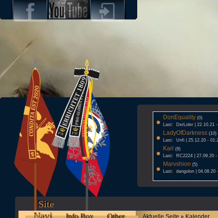
DonEquality
•
(0)
Last: DerLoler | 22.10.21 
LadyOfDarkness
•
(10)
Last: Unfi | 25.12.20 - 01:
Karl
•
(9)
Last: RC2224 | 27.09.20 -
Marvshion
•
(5)
Last: dangolon | 04.08.20 
Site
Navi
Info Box
Other
Aktuelle Seite » Kalender