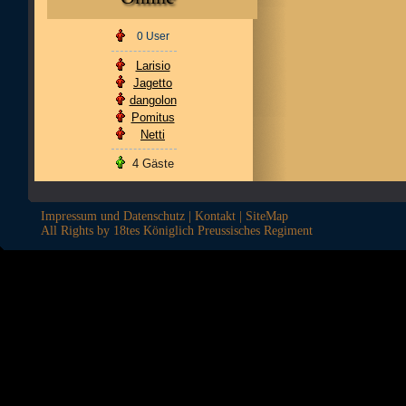
0 User
Larisio
Jagetto
dangolon
Pomitus
Netti
4 Gäste
Impressum und Datenschutz
|
Kontakt
|
SiteMap
All Rights by 18tes Königlich Preussisches Regiment