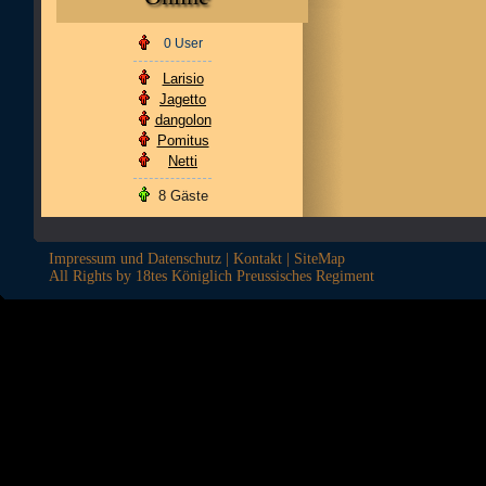
0 User
Larisio
Jagetto
dangolon
Pomitus
Netti
8 Gäste
Impressum und Datenschutz
|
Kontakt
|
SiteMap
All Rights by 18tes Königlich Preussisches Regiment