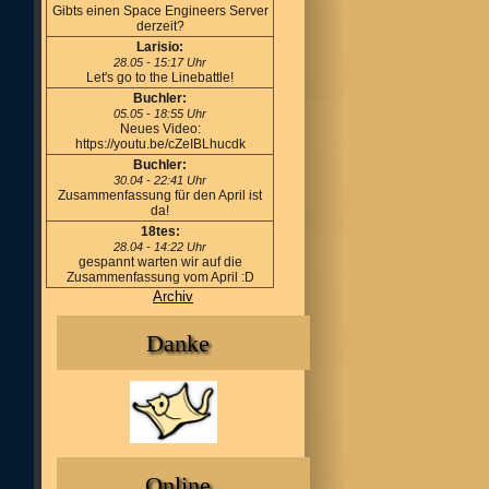
Gibts einen Space Engineers Server
derzeit?
Larisio:
28.05 - 15:17 Uhr
Let's go to the Linebattle!
Buchler:
05.05 - 18:55 Uhr
Neues Video:
https://youtu.be/cZeIBLhucdk
Buchler:
30.04 - 22:41 Uhr
Zusammenfassung für den April ist
da!
18tes:
28.04 - 14:22 Uhr
gespannt warten wir auf die
Zusammenfassung vom April :D
Archiv
Danke
Online