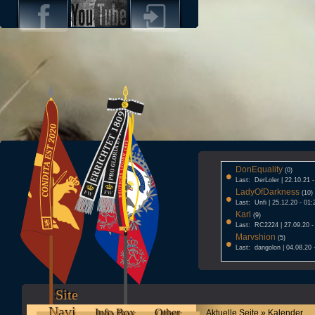
DonEquality
•
(0)
Last: DerLoler | 22.10.21 
LadyOfDarkness
•
(10)
Last: Unfi | 25.12.20 - 01:
Karl
•
(9)
Last: RC2224 | 27.09.20 -
Marvshion
•
(5)
Last: dangolon | 04.08.20 
Site
Navi
Info Box
Other
Aktuelle Seite » Kalender