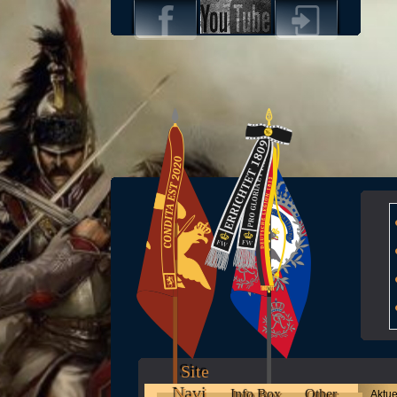
Site
Navi
Info Box
Other
Aktue