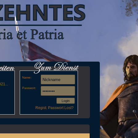
Name:
21...
Passwort:
Login
Regist.
Passwort Lost?