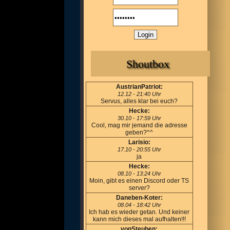
Shoutbox
AustrianPatriot:
12.12 - 21:40 Uhr
Servus, alles klar bei euch?
Hecke:
30.10 - 17:59 Uhr
Cool, mag mir jemand die adresse
geben?^^
Larisio:
17.10 - 20:55 Uhr
ja
Hecke:
08.10 - 13:24 Uhr
Moin, gibt es einen Discord oder TS
server?
Daneben-Koter:
08.04 - 18:42 Uhr
Ich hab es wieder getan. Und keiner
kann mich dieses mal aufhalten!!!
vonSteuben: