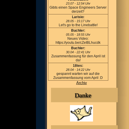
23.07 - 12:54 Uhr
Gibts einen Space Engineers Server
derzeit?
Larisio:
28.05 - 15:17 Uhr
Let's go to the Linebattle!
Buchler:
05.05 - 18:55 Uhr
Neues Video:
https://youtu.be/cZeIBLhucdk
Buchler:
30.04 - 22:41 Uhr
Zusammenfassung für den April ist
da!
18tes:
28.04 - 14:22 Uhr
gespannt warten wir auf die
Zusammenfassung vom April :D
Archiv
Danke