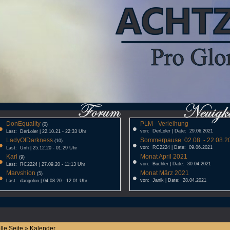
DonEquality
PLM - Verleihung
•
(0)
•
von: DerLoler | Date: 29.06.2021
Last: DerLoler | 22.10.21 - 22:33 Uhr
LadyOfDarkness
Sommerpause: 02.08. - 22.08.20
•
(10)
•
von: RC2224 | Date: 09.06.2021
Last: Unfi | 25.12.20 - 01:29 Uhr
Karl
Monat April 2021
•
(9)
•
von: Buchler | Date: 30.04.2021
Last: RC2224 | 27.09.20 - 11:13 Uhr
Marvshion
Monat März 2021
•
(5)
•
von: Janik | Date: 28.04.2021
Last: dangolon | 04.08.20 - 12:01 Uhr
lle Seite » Kalender