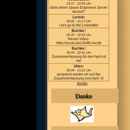
23.07 - 12:54 Uhr
Gibts einen Space Engineers Server
derzeit?
Larisio:
28.05 - 15:17 Uhr
Let's go to the Linebattle!
Buchler:
05.05 - 18:55 Uhr
Neues Video:
https://youtu.be/cZeIBLhucdk
Buchler:
30.04 - 22:41 Uhr
Zusammenfassung für den April ist
da!
18tes:
28.04 - 14:22 Uhr
gespannt warten wir auf die
Zusammenfassung vom April :D
Archiv
Danke