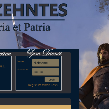
Name:
21...
Passwort:
Login
Regist.
Passwort Lost?