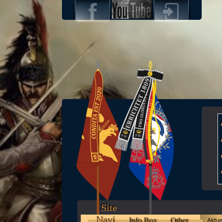
Site
Navi
Info Box
Other
Aktue