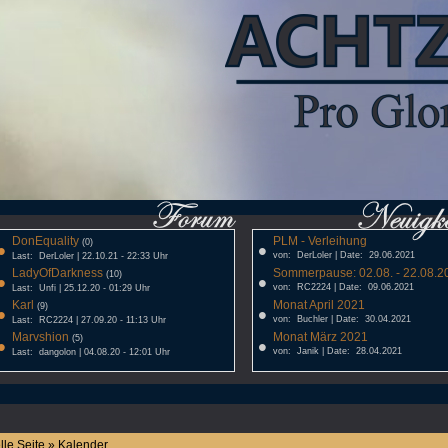
DonEquality
PLM - Verleihung
•
(0)
•
von: DerLoler | Date: 29.06.2021
Last: DerLoler | 22.10.21 - 22:33 Uhr
LadyOfDarkness
Sommerpause: 02.08. - 22.08.20
•
(10)
•
von: RC2224 | Date: 09.06.2021
Last: Unfi | 25.12.20 - 01:29 Uhr
Karl
Monat April 2021
•
(9)
•
von: Buchler | Date: 30.04.2021
Last: RC2224 | 27.09.20 - 11:13 Uhr
Marvshion
Monat März 2021
•
(5)
•
von: Janik | Date: 28.04.2021
Last: dangolon | 04.08.20 - 12:01 Uhr
lle Seite » Kalender