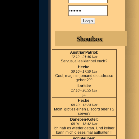
Shoutbox
AustrianPatriot:
12.12 - 21:40 Uhr
Servus, alles klar bei euch?
Hecke:
30.10 - 17:59 Uhr
Cool, mag mir jemand die adresse
geben?^^
Larisio:
17.10 - 20:55 Uhr
ja
Hecke:
08.10 - 13:24 Uhr
Moin, gibt es einen Discord oder TS
server?
Daneben-Koter:
08.04 - 18:42 Uhr
Ich hab es wieder getan. Und keiner
kann mich dieses mal aufhalten!!!
vonSteuben: