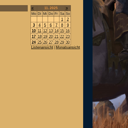
<
11. 2025
>
Mo
Di
Mi
Do
Fr
Sa
So
1
2
3
4
5
6
7
8
9
10
11
12
13
14
15
16
17
18
19
20
21
22
23
24
25
26
27
28
29
30
Listenansicht
Monatsansicht
|