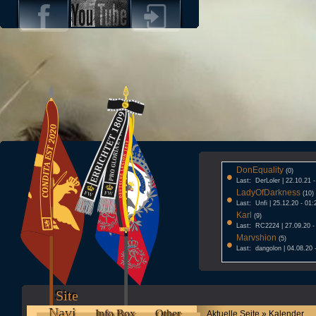
DonEquality
•
(0)
Last: DerLoler | 22.10.21 
LadyOfDarkness
•
(10)
Last: Unfi | 25.12.20 - 01:
Karl
•
(9)
Last: RC2224 | 27.09.20 -
Marvshion
•
(5)
Last: dangolon | 04.08.20 
Site
Navi
Info Box
Other
Aktuelle Seite » Kalender