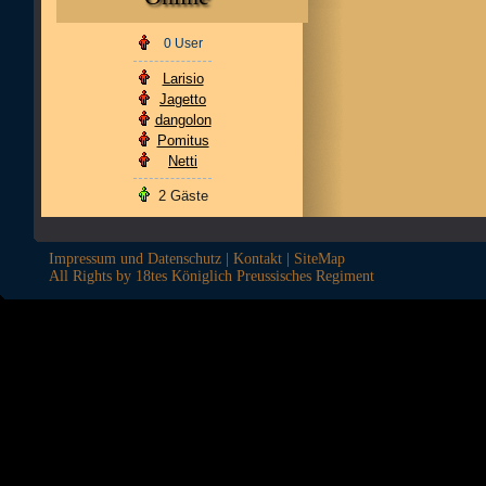
0 User
Larisio
Jagetto
dangolon
Pomitus
Netti
2 Gäste
Impressum und Datenschutz
|
Kontakt
|
SiteMap
All Rights by 18tes Königlich Preussisches Regiment