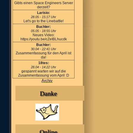
Gibts einen Space Engineers Server
derzeit?
Larisio:
28.05 - 15:17 Uhr
Let's go to the Linebattle!
Buchler:
05.05 - 18:55 Uhr
Neues Video:
https://youtu.be/cZeIBLhucdk
Buchler:
30.04 - 22:41 Uhr
Zusammenfassung für den April ist
da!
18tes:
28.04 - 14:22 Uhr
gespannt warten wir auf die
Zusammenfassung vom April :D
Archiv
Danke
Online