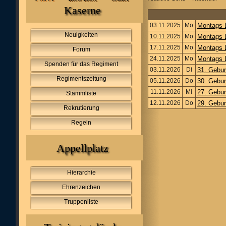
Kaserne
03.11.2025
Mo
Montags
Neuigkeiten
10.11.2025
Mo
Montags
17.11.2025
Mo
Montags
Forum
24.11.2025
Mo
Montags
Spenden für das Regiment
03.11.2026
Di
31. Gebur
Regimentszeitung
05.11.2026
Do
30. Gebu
11.11.2026
Mi
27. Gebu
Stammliste
12.11.2026
Do
29. Gebu
Rekrutierung
Regeln
Appellplatz
Hierarchie
Ehrenzeichen
Truppenliste