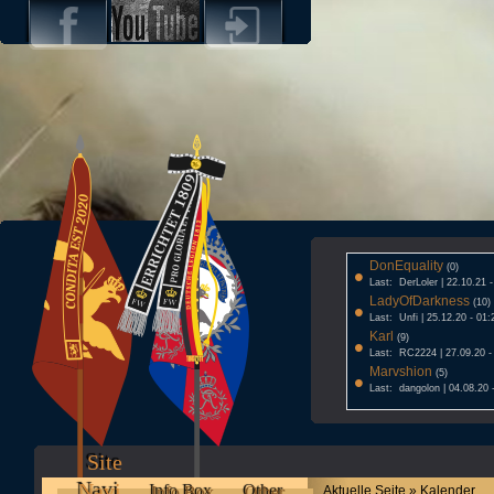
DonEquality
•
(0)
Last: DerLoler | 22.10.21 
LadyOfDarkness
•
(10)
Last: Unfi | 25.12.20 - 01:
Karl
•
(9)
Last: RC2224 | 27.09.20 -
Marvshion
•
(5)
Last: dangolon | 04.08.20 
Site
Navi
Info Box
Other
Aktuelle Seite » Kalender