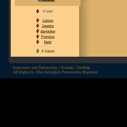
0 User
Larisio
Jagetto
dangolon
Pomitus
Netti
4 Gäste
Impressum und Datenschutz
|
Kontakt
|
SiteMap
All Rights by 18tes Königlich Preussisches Regiment