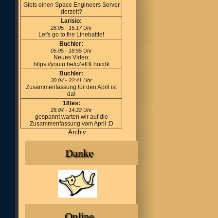
Gibts einen Space Engineers Server
derzeit?
Larisio:
28.05 - 15:17 Uhr
Let's go to the Linebattle!
Buchler:
05.05 - 18:55 Uhr
Neues Video:
https://youtu.be/cZeIBLhucdk
Buchler:
30.04 - 22:41 Uhr
Zusammenfassung für den April ist
da!
18tes:
28.04 - 14:22 Uhr
gespannt warten wir auf die
Zusammenfassung vom April :D
Archiv
Danke
Online