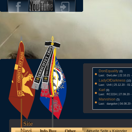
DonEquality
•
(0)
Last: DerLoler | 22.10.21 
LadyOfDarkness
•
(10)
Last: Unfi | 25.12.20 - 01:
Karl
•
(9)
Last: RC2224 | 27.09.20 -
Marvshion
•
(5)
Last: dangolon | 04.08.20 
Site
Navi
Info Box
Other
Aktuelle Seite » Kalender