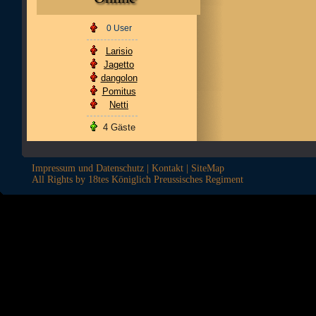
0 User
Larisio
Jagetto
dangolon
Pomitus
Netti
4 Gäste
Impressum und Datenschutz
|
Kontakt
|
SiteMap
All Rights by 18tes Königlich Preussisches Regiment