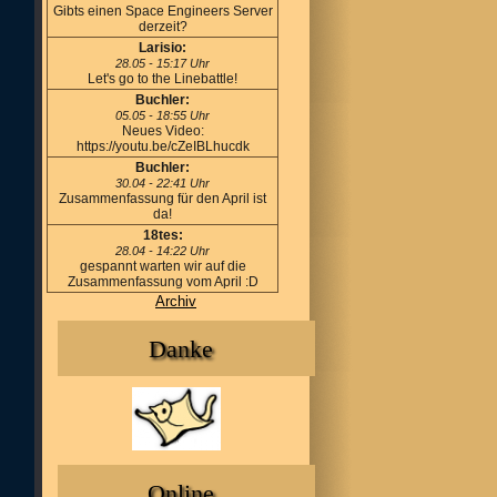
Gibts einen Space Engineers Server
derzeit?
Larisio:
28.05 - 15:17 Uhr
Let's go to the Linebattle!
Buchler:
05.05 - 18:55 Uhr
Neues Video:
https://youtu.be/cZeIBLhucdk
Buchler:
30.04 - 22:41 Uhr
Zusammenfassung für den April ist
da!
18tes:
28.04 - 14:22 Uhr
gespannt warten wir auf die
Zusammenfassung vom April :D
Archiv
Danke
Online