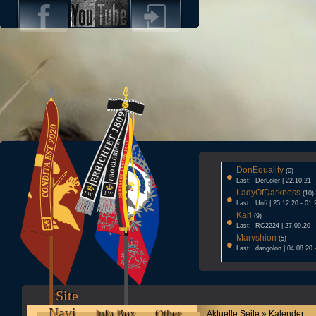
DonEquality
•
(0)
Last: DerLoler | 22.10.21 
LadyOfDarkness
•
(10)
Last: Unfi | 25.12.20 - 01:
Karl
•
(9)
Last: RC2224 | 27.09.20 -
Marvshion
•
(5)
Last: dangolon | 04.08.20 
Site
Navi
Info Box
Other
Aktuelle Seite » Kalender