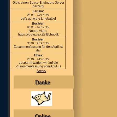
Gibts einen Space Engineers Server
derzeit?
Larisio:
28.05 - 15:17 Uhr
Let's go to the Linebattle!
Buchler:
05.05 - 18:55 Uhr
Neues Video:
https://youtu.be/cZeIBLhucdk
Buchler:
30.04 - 22:41 Uhr
Zusammenfassung für den April ist
da!
18tes:
28.04 - 14:22 Uhr
gespannt warten wir auf die
Zusammenfassung vom April :D
Archiv
Danke
Online