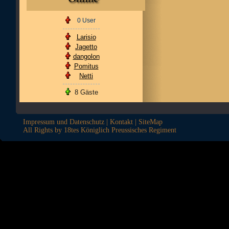
0 User
Larisio
Jagetto
dangolon
Pomitus
Netti
8 Gäste
Impressum und Datenschutz
|
Kontakt
|
SiteMap
All Rights by 18tes Königlich Preussisches Regiment