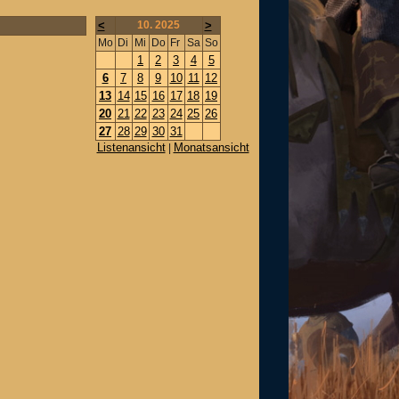
<
10. 2025
>
Mo
Di
Mi
Do
Fr
Sa
So
1
2
3
4
5
6
7
8
9
10
11
12
13
14
15
16
17
18
19
20
21
22
23
24
25
26
27
28
29
30
31
Listenansicht
Monatsansicht
|