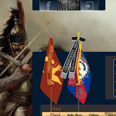
Site
Navi
Info Box
Other
Aktue