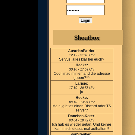
Shoutbox
AustrianPatriot:
12.12 - 21:40 Uhr
Servus, alles klar bei euch?
Hecke:
30.10 - 17:59 Uhr
Cool, mag mir jemand die adresse
geben?^^
Larisio:
17.10 - 20:55 Uhr
ja
Hecke:
08.10 - 13:24 Uhr
Moin, gibt es einen Discord oder TS
server?
Daneben-Koter:
08.04 - 18:42 Uhr
Ich hab es wieder getan. Und keiner
kann mich dieses mal aufhalten!!!
vonSteuben: