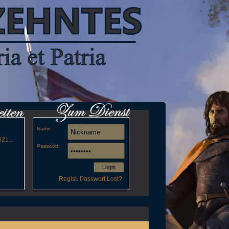
Name:
21...
Passwort:
Login
Regist.
Passwort Lost?