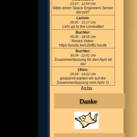
23.07 - 12:54 Uhr
Gibts einen Space Engineers Server
derzeit?
Larisio:
28.05 - 15:17 Uhr
Let's go to the Linebattle!
Buchler:
05.05 - 18:55 Uhr
Neues Video:
https://youtu.be/cZeIBLhucdk
Buchler:
30.04 - 22:41 Uhr
Zusammenfassung für den April ist
da!
18tes:
28.04 - 14:22 Uhr
gespannt warten wir auf die
Zusammenfassung vom April :D
Archiv
Danke