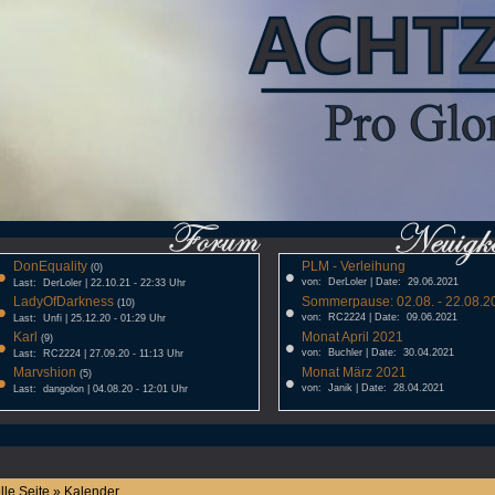
DonEquality
PLM - Verleihung
•
(0)
•
von: DerLoler | Date: 29.06.2021
Last: DerLoler | 22.10.21 - 22:33 Uhr
LadyOfDarkness
Sommerpause: 02.08. - 22.08.20
•
(10)
•
von: RC2224 | Date: 09.06.2021
Last: Unfi | 25.12.20 - 01:29 Uhr
Karl
Monat April 2021
•
(9)
•
von: Buchler | Date: 30.04.2021
Last: RC2224 | 27.09.20 - 11:13 Uhr
Marvshion
Monat März 2021
•
(5)
•
von: Janik | Date: 28.04.2021
Last: dangolon | 04.08.20 - 12:01 Uhr
lle Seite » Kalender