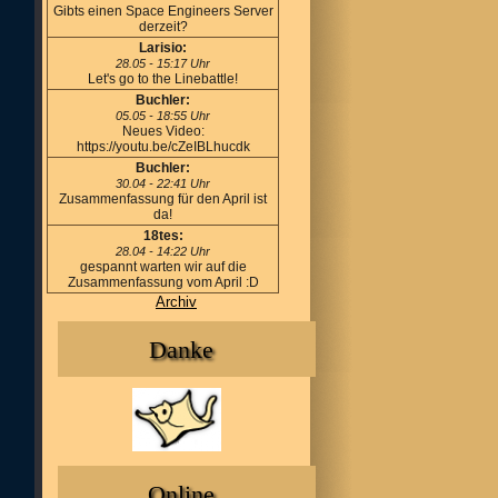
Gibts einen Space Engineers Server
derzeit?
Larisio:
28.05 - 15:17 Uhr
Let's go to the Linebattle!
Buchler:
05.05 - 18:55 Uhr
Neues Video:
https://youtu.be/cZeIBLhucdk
Buchler:
30.04 - 22:41 Uhr
Zusammenfassung für den April ist
da!
18tes:
28.04 - 14:22 Uhr
gespannt warten wir auf die
Zusammenfassung vom April :D
Archiv
Danke
Online