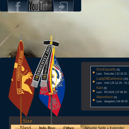
DonEquality
•
(0)
Last: DerLoler | 22.10.21 
LadyOfDarkness
•
(10)
Last: Unfi | 25.12.20 - 01:
Karl
•
(9)
Last: RC2224 | 27.09.20 -
Marvshion
•
(5)
Last: dangolon | 04.08.20 
Site
Navi
Info Box
Other
Aktuelle Seite » Kalender