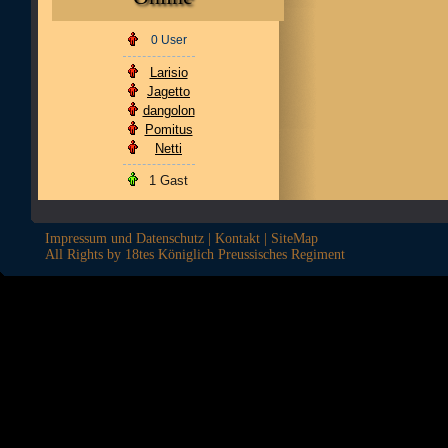
0 User
Larisio
Jagetto
dangolon
Pomitus
Netti
1 Gast
Impressum und Datenschutz
|
Kontakt
|
SiteMap
All Rights by 18tes Königlich Preussisches Regiment