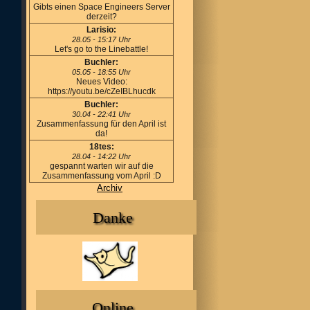
Gibts einen Space Engineers Server
derzeit?
Larisio:
28.05 - 15:17 Uhr
Let's go to the Linebattle!
Buchler:
05.05 - 18:55 Uhr
Neues Video:
https://youtu.be/cZeIBLhucdk
Buchler:
30.04 - 22:41 Uhr
Zusammenfassung für den April ist
da!
18tes:
28.04 - 14:22 Uhr
gespannt warten wir auf die
Zusammenfassung vom April :D
Archiv
Danke
Online