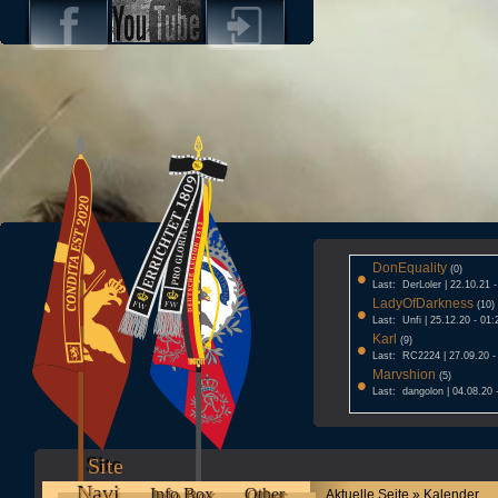
DonEquality
•
(0)
Last: DerLoler | 22.10.21 
LadyOfDarkness
•
(10)
Last: Unfi | 25.12.20 - 01:
Karl
•
(9)
Last: RC2224 | 27.09.20 -
Marvshion
•
(5)
Last: dangolon | 04.08.20 
Site
Navi
Info Box
Other
Aktuelle Seite » Kalender