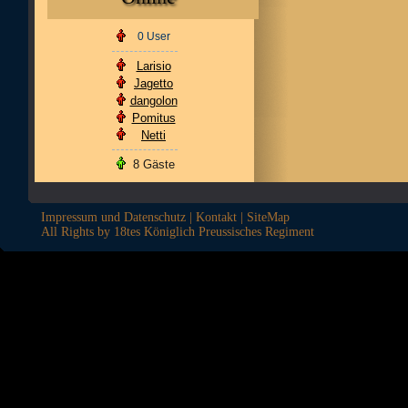
0 User
Larisio
Jagetto
dangolon
Pomitus
Netti
8 Gäste
Impressum und Datenschutz
|
Kontakt
|
SiteMap
All Rights by 18tes Königlich Preussisches Regiment