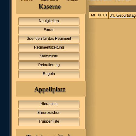
Kaserne
Mi
00:01
34. Geburtstag
Neuigkeiten
Forum
Spenden für das Regiment
Regimentszeitung
Stammliste
Rekrutierung
Regeln
Appellplatz
Hierarchie
Ehrenzeichen
Truppenliste