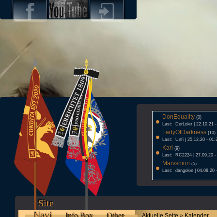
DonEquality
•
(0)
Last: DerLoler | 22.10.21 
LadyOfDarkness
•
(10)
Last: Unfi | 25.12.20 - 01:
Karl
•
(9)
Last: RC2224 | 27.09.20 -
Marvshion
•
(5)
Last: dangolon | 04.08.20 
Site
Navi
Info Box
Other
Aktuelle Seite » Kalender