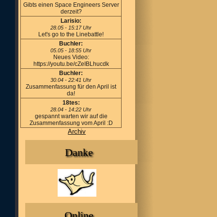
Gibts einen Space Engineers Server
derzeit?
Larisio:
28.05 - 15:17 Uhr
Let's go to the Linebattle!
Buchler:
05.05 - 18:55 Uhr
Neues Video:
https://youtu.be/cZeIBLhucdk
Buchler:
30.04 - 22:41 Uhr
Zusammenfassung für den April ist
da!
18tes:
28.04 - 14:22 Uhr
gespannt warten wir auf die
Zusammenfassung vom April :D
Archiv
Danke
Online