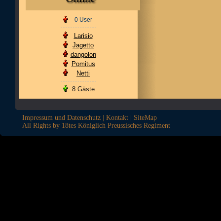
0 User
Larisio
Jagetto
dangolon
Pomitus
Netti
8 Gäste
Impressum und Datenschutz
|
Kontakt
|
SiteMap
All Rights by 18tes Königlich Preussisches Regiment