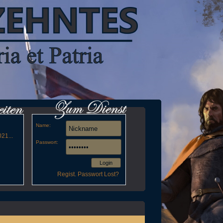
Name:
21...
Passwort:
Login
Regist.
Passwort Lost?