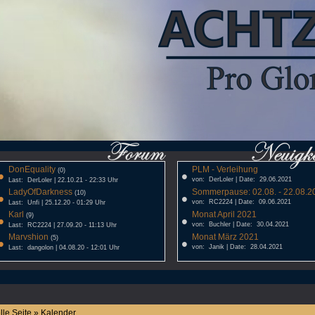
DonEquality
PLM - Verleihung
•
(0)
•
von: DerLoler | Date: 29.06.2021
Last: DerLoler | 22.10.21 - 22:33 Uhr
LadyOfDarkness
Sommerpause: 02.08. - 22.08.20
•
(10)
•
von: RC2224 | Date: 09.06.2021
Last: Unfi | 25.12.20 - 01:29 Uhr
Karl
Monat April 2021
•
(9)
•
von: Buchler | Date: 30.04.2021
Last: RC2224 | 27.09.20 - 11:13 Uhr
Marvshion
Monat März 2021
•
(5)
•
von: Janik | Date: 28.04.2021
Last: dangolon | 04.08.20 - 12:01 Uhr
lle Seite » Kalender