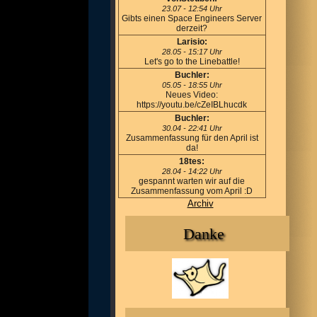
23.07 - 12:54 Uhr
Gibts einen Space Engineers Server
derzeit?
Larisio:
28.05 - 15:17 Uhr
Let's go to the Linebattle!
Buchler:
05.05 - 18:55 Uhr
Neues Video:
https://youtu.be/cZeIBLhucdk
Buchler:
30.04 - 22:41 Uhr
Zusammenfassung für den April ist
da!
18tes:
28.04 - 14:22 Uhr
gespannt warten wir auf die
Zusammenfassung vom April :D
Archiv
Danke