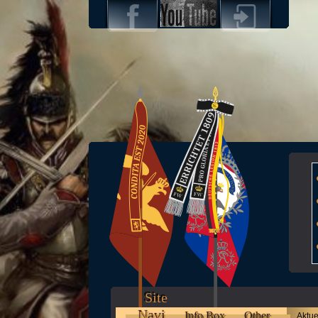
Site
Navi
Info Box
Other
Aktue