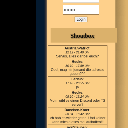
Shoutbox
AustrianPatriot:
12.12 - 21:40 Uhr
Servus, alles klar bei euch?
Hecke:
30.10 - 17:59 Uhr
Cool, mag mir jemand die adresse
geben?^^
Larisio:
17.10 - 20:55 Uhr
ja
Hecke:
08.10 - 13:24 Uhr
Moin, gibt es einen Discord oder TS
server?
Daneben-Koter:
08.04 - 18:42 Uhr
Ich hab es wieder getan. Und keiner
kann mich dieses mal aufhalten!!!
vonSteuben: